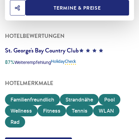
TERMINE & PREISE
HOTEL TEILEN
HOTELBEWERTUNGEN
St. George's Bay Country Club
4
87%
Weiterempfehlung
HOTELMERKMALE
Familienfreundlich
Strandnähe
Pool
Wellness
Fitness
Tennis
WLAN
Rad