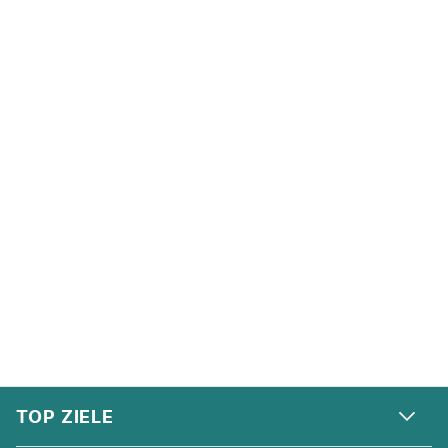
FOOTER
Footer navigation
TOP ZIELE