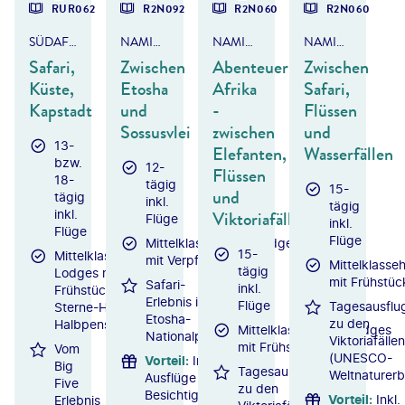
RUR062
R2N092
R2N060
R2N060
SÜDAFRIKA
NAMIBIA
NAMIBIA, BOTSWANA & SIMBABWE
NAMIBIA, BOTSWANA & SIMBABWE
Safari,
Zwischen
Abenteuer
Zwischen
Küste,
Etosha
Afrika
Safari,
Kapstadt
und
-
Flüssen
Sossusvlei
zwischen
und
13-
Elefanten,
Wasserfällen
bzw.
12-
Flüssen
18-
tägig
15-
und
tägig
inkl.
tägig
inkl.
Viktoriafällen
Flüge
inkl.
Flüge
Flüge
Mittelklassehotels/Lodges
15-
Mittelklassehotels/-
mit Verpflegung
Mittelklasse
tägig
Lodges mit
mit Frühstüc
Safari-
inkl.
Frühstück / 4-
Erlebnis im
Flüge
Tagesausflu
Sterne-Hotel mit
Etosha-
zu den
Halbpension
Mittelklassehotels/Lodges
Nationalpark
Viktoriafällen
mit Frühstück
Vom
(UNESCO-
Vorteil
:
Inkl.
Big
Tagesausflug
Weltnaturerb
Ausflüge &
Five
zu den
Besichtigungen
Vorteil
:
Inkl.
Erlebnis