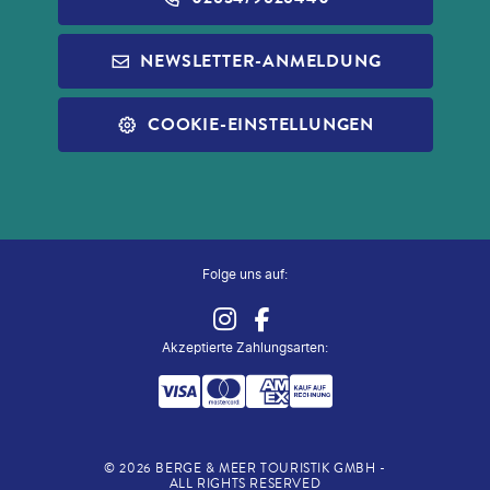
REISEFÜHRER
INFOS ZUR PAUSCHALREISE
ALDI MUSIC
NEWSLETTER-ANMELDUNG
SLEEP & FLY
REISECHECKLISTE
ALDI NORD
ALLE SERVICES
COOKIE-EINSTELLUNGEN
ALDI SÜD
ZUG ZUM FLUG
Folge uns auf:
Akzeptierte Zahlungsarten
:
©
2026
BERGE & MEER TOURISTIK GMBH -
ALL RIGHTS RESERVED