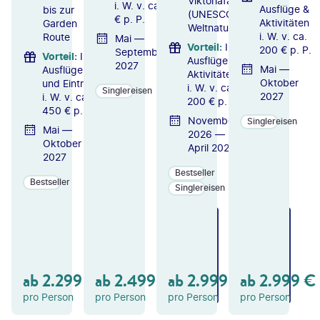
Viktoriafällen
i. W. v. ca. 500
Ausflüge &
bis zur
(UNESCO-
€ p. P.
Aktivitäten
Garden
Weltnaturerbe)
i. W. v. ca.
Route
Mai —
Vorteil
:
Inkl.
200 € p. P.
September
Vorteil
:
Inkl.
Ausflüge &
2027
Mai —
Ausflüge
Aktivitäten
Oktober
und Eintritte
i. W. v. ca.
Singlereisen
2027
i. W. v. ca.
200 € p. P.
450 € p. P.
November
Singlereisen
Mai —
2026 —
Oktober
April 2027
2027
Bestseller
Bestseller
Singlereisen
ZU
ZU
ZU
M
M
M
A
A
A
N
N
N
GE
GE
GE
ab
2.299
€
ab
2.499
€
ab
2.999
€
ab
2.999
€
B
B
B
OT
OT
OT
pro Person
pro Person
pro Person
pro Person