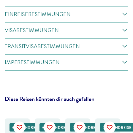
EINREISEBESTIMMUNGEN
VISABESTIMMUNGEN
TRANSITVISABESTIMMUNGEN
IMPFBESTIMMUNGEN
Diese Reisen könnten dir auch gefallen
old Petersen - gty
©
franckreporter - gty
©
Mike Dexter - shutterstock
©
FCG
RUNDREISE
FRÜHBUCHER-VORTEIL
RUNDREISE
RUNDREISE
RUNDREISE