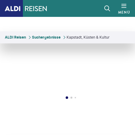
MENÜ
ALDI Reisen
Suchergebnisse
Kapstadt, Küsten & Kultur
sculpies
©
Sebastian Ratiu
©
sculpies - gty
©
assalve - gty