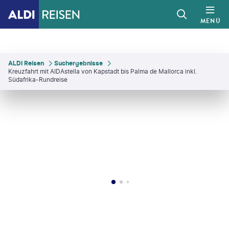
MENÜ
ALDI Reisen
Suchergebnisse
Kreuzfahrt mit AIDAstella von Kapstadt bis Palma de Mallorca inkl.
Südafrika-Rundreise
©
Alexcpt/gty
©
ToscaWhi
©
Photographer: Hayley Marrison