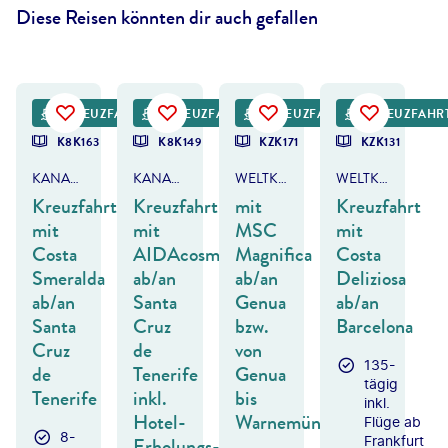
Diese Reisen könnten dir auch gefallen
lena-studio - gty
©
Ira Sokolovskaya-shutterstock
KREUZFAHRT
KREUZFAHRT
KREUZFAHRT
KREUZFAHR
DEAL
K8K163
K8K149
KZK171
KZK131
KANAREN & MADEIRA
KANAREN & MADEIRA
WELTKREUZFAHRT
WELTKREUZFAHRT
Kreuzfahrt
Kreuzfahrt
mit
Kreuzfahrt
mit
mit
MSC
mit
Costa
AIDAcosma
Magnifica
Costa
Smeralda
ab/an
ab/an
Deliziosa
ab/an
Santa
Genua
ab/an
Santa
Cruz
bzw.
Barcelona
Cruz
de
von
135-
de
Tenerife
Genua
tägig
Tenerife
inkl.
bis
inkl.
Hotel-
Warnemünde
Flüge ab
8-
Erholungs-
Frankfurt