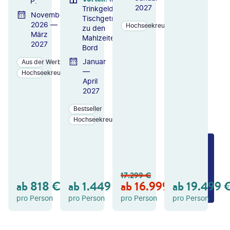
P.
2027
Trinkgelder &
November
Tischgetränke
2026 —
Hochseekreuzfahrten
zu den
März
Mahlzeiten an
2027
Bord
Januar
Aus der Werbung
—
Hochseekreuzfahrten
April
2027
Bestseller
Hochseekreuzfahrten
ZU
ZU
ZU
M
M
M
A
A
A
N
N
N
17.299
€
GE
GE
GE
ab
818
€
ab
1.449
€
ab
16.999
€
ab
19.499
B
B
B
OT
OT
OT
pro Person
pro Person
pro Person
pro Person