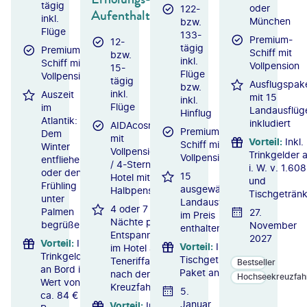
tägig
oder
122-
Aufenthalt
inkl.
München
bzw.
Flüge
133-
Premium-
12-
tägig
Premium-
Schiff mit
bzw.
inkl.
Schiff mit
Vollpension
15-
Flüge
Vollpension
tägig
Ausflugspak
bzw.
inkl.
Auszeit
mit 15
inkl.
Flüge
im
Landausflüg
Hinflug
Atlantik:
inkludiert
AIDAcosma
Premium-
Dem
mit
Vorteil
:
Inkl.
Schiff mit
Winter
Vollpension
Trinkgelder 
Vollpension
entfliehen
/ 4-Sterne-
i. W. v. 1.608
oder den
15
Hotel mit
und
Frühling
ausgewählte
Halbpension
Tischgeträn
unter
Landausflüge
4 oder 7
Palmen
27.
im Preis
Nächte pure
begrüßen
November
enthalten
Entspannung
2027
Vorteil
:
Inkl.
Vorteil
:
Inkl.
im Hotel auf
Trinkgelder
Tischgetränke-
Teneriffa
Bestseller
an Bord im
Paket an Bord
nach der
Hochseekreuzfah
Wert von
Kreuzfahrt
5.
ca. 84 € p.
Januar
Vorteil
:
Inkl.