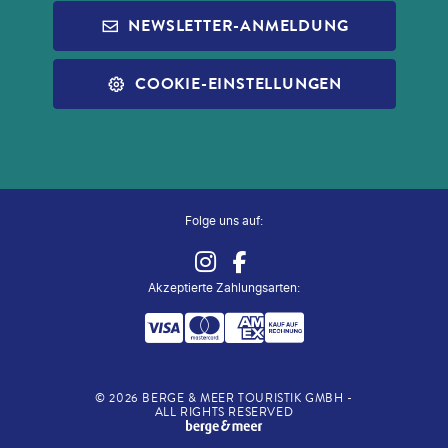
INFOS ZUR PAUSCHALREISE
ALDI MUSIC
NEWSLETTER-ANMELDUNG
SLEEP & FLY
REISECHECKLISTE
ALDI NORD
ALLE SERVICES
COOKIE-EINSTELLUNGEN
ALDI SÜD
ZUG ZUM FLUG
Folge uns auf:
Akzeptierte Zahlungsarten
:
©
2026
BERGE & MEER TOURISTIK GMBH -
ALL RIGHTS RESERVED