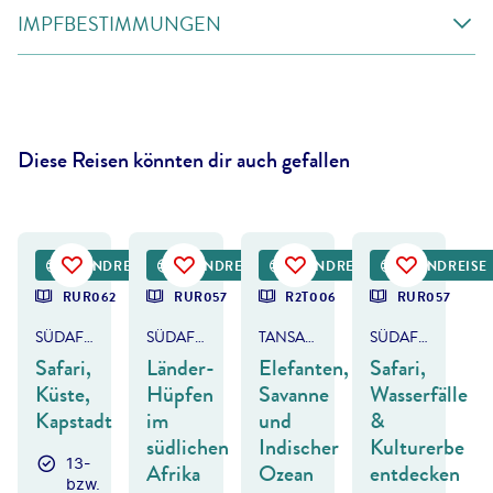
IMPFBESTIMMUNGEN
Diese Reisen könnten dir auch gefallen
old Petersen - gty
©
Simoneemanphotography-gty
©
1001slide - gty
©
Abdelrahman M Hassanein-gty
RUNDREISE
RUNDREISE
RUNDREISE
RUNDREISE
DEAL
RUR062
RUR057
R2T006
RUR057
SÜDAFRIKA
SÜDAFRIKA, BOTSWANA & SIMBABWE
TANSANIA & KENIA
SÜDAFRIKA, BOTSWANA & SIMBABWE
Safari,
Länder-
Elefanten,
Safari,
Küste,
Hüpfen
Savanne
Wasserfälle
Kapstadt
im
und
&
südlichen
Indischer
Kulturerbe
13-
Afrika
Ozean
entdecken
bzw.