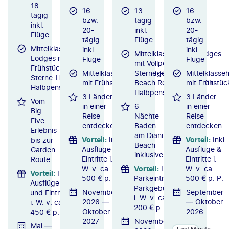
18-
16-
13-
16-
tägig
bzw.
tägig
bzw.
inkl.
20-
inkl.
20-
Flüge
tägig
Flüge
tägig
Mittelklassehotels/-
inkl.
inkl.
Mittelklassehotels/Lodges
Lodges mit
Flüge
Flüge
mit Vollpension / 4.5-
Frühstück / 4-
Mittelklassehotels/Lodges
Sterne-Hotel Leopard
Mittelklasse
Sterne-Hotel mit
mit Frühstück
Beach Resort & SPA mit
mit Frühstüc
Halbpension
Halbpension
3 Länder
3 Länder
Vom
in einer
6
in einer
Big
Reise
Nächte
Reise
Five
entdecken
Baden
entdecken
Erlebnis
am Diani
Vorteil
:
Inkl.
Vorteil
:
Inkl.
bis zur
Beach
Ausflüge &
Ausflüge &
Garden
inklusive
Eintritte i.
Eintritte i.
Route
W. v. ca.
Vorteil
:
Inkl.
W. v. ca.
Vorteil
:
Inkl.
500 € p. P.
Parkeintritte &
500 € p. P.
Ausflüge
Parkgebühren
November
September
und Eintritte
i. W. v. ca.
2026 —
— Oktober
i. W. v. ca.
200 € p. P.
Oktober
2026
450 € p. P.
2027
November
Mai —