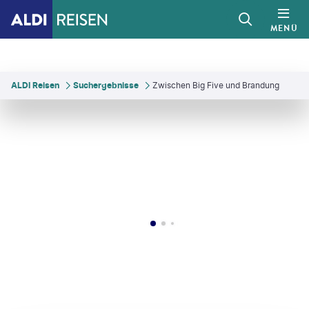
MENÜ
ALDI Reisen
Suchergebnisse
Zwischen Big Five und Brandung
©
fokkebok - gty
©
StuPorts - gty
©
Wiltrud Bassler