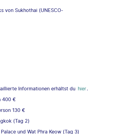
rks von Sukhothai (UNESCO-
illierte Informationen erhältst du
hier
.
n 400 €
erson 130 €
gkok (Tag 2)
d Palace und Wat Phra Keow (Tag 3)