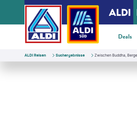
Deals
ALDI Reisen
Suchergebnisse
Zwischen Buddha, Berge
rn684-gty
©
southtownboy-gty