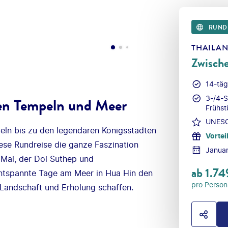
RUND
THAILA
Zwisch
14-täg
3-/4-S
hen Tempeln und Meer
Frühst
UNESCO
ln bis zu den legendären Königsstädten
Vortei
ese Rundreise die ganze Faszination
Januar
Mai, der Doi Suthep und
ab
1.74
entspannte Tage am Meer in Hua Hin den
pro Person
 Landschaft und Erholung schaffen.
HOTE