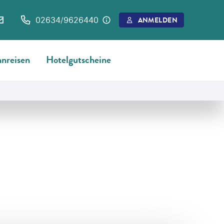
02634/9626440
ANMELDEN
nreisen
Hotelgutscheine
©
itsskin - gty