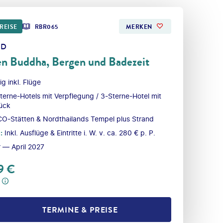
REISE
RBR065
MERKEN
ND
en Buddha, Bergen und Badezeit
ig inkl. Flüge
terne-Hotels mit Verpflegung / 3-Sterne-Hotel mit
ück
-Stätten & Nordthailands Tempel plus Strand
l
:
Inkl. Ausflüge & Eintritte i. W. v. ca. 280 € p. P.
 — April 2027
9
€
TERMINE & PREISE
L TEILEN