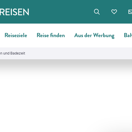
Reiseziele
Reise finden
Aus der Werbung
Bah
n und Badezeit
©
Georgie Jerzyna Pauwels