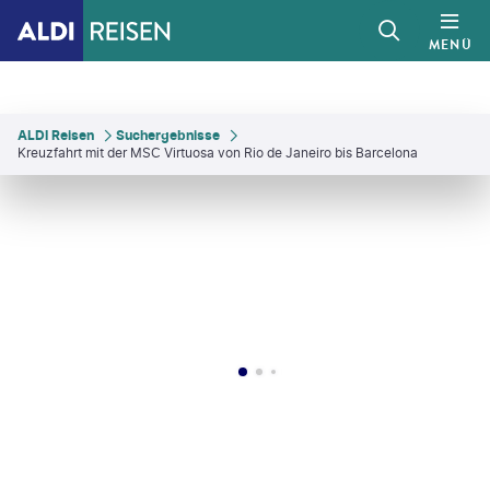
MENÜ
ALDI Reisen
Suchergebnisse
Kreuzfahrt mit der MSC Virtuosa von Rio de Janeiro bis Barcelona
1photo - gty
©
RgStudio - gty
©
RossHelen - gty