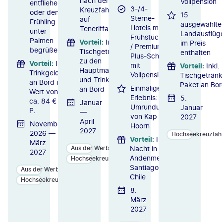
nach der
Vollpension
entfliehen
3-/4-
Kreuzfahrt
oder den
15
Sterne-
auf
Frühling
ausgewählte
Hotels mit
Teneriffa
unter
Landausflüg
Frühstück
Palmen
Vorteil
:
Inkl.
im Preis
/ Premium-
begrüßen
Tischgetränke
enthalten
Plus-Schiff
zu den
Vorteil
:
Inkl.
mit
Vorteil
:
Inkl.
Hauptmahlzeiten
Trinkgelder
Vollpension
Tischgeträn
und Trinkgelder
an Bord im
Paket an Bo
Einmaliges
an Bord
Wert von
Erlebnis:
5.
ca. 84 € p.
Januar
Umrundung
Januar
P.
—
von Kap
2027
April
November
Hoorn
2027
2026 —
Hochseekreuzfah
Vorteil
:
Inkl. 1
März
Nacht in der
Aus der Werbung
2027
Andenmetropole
Hochseekreuzfahrten
Santiago de
Aus der Werbung
Chile
Hochseekreuzfahrten
8.
März
2027