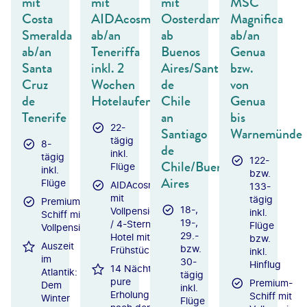
mit
mit
mit
MSC
Costa
AIDAcosma
Oosterdam
Magnifica
Smeralda
ab/an
ab
ab/an
ab/an
Teneriffa
Buenos
Genua
Santa
inkl. 2
Aires/Santiago
bzw.
Cruz
Wochen
de
von
de
Hotelaufenthalt
Chile
Genua
Tenerife
an
bis
22-
Santiago
Warnemünde
tägig
8-
de
inkl.
tägig
122-
Chile/Buenos
Flüge
inkl.
bzw.
Aires
Flüge
AIDAcosma
133-
mit
tägig
Premium-
18-,
Vollpension
inkl.
Schiff mit
19-,
/ 4-Sterne-
Flüge
Vollpension
29.-
Hotel mit
bzw.
Auszeit
bzw.
Frühstück
inkl.
im
30-
Hinflug
14 Nächte
Atlantik:
tägig
pure
Premium-
Dem
inkl.
Erholung
Schiff mit
Winter
Flüge