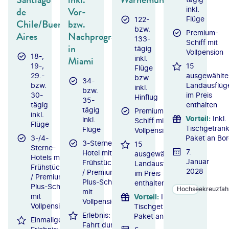
de
Vor-
inkl.
Flüge
122-
Chile/Buenos
bzw.
bzw.
Premium-
Aires
Nachprogramm
133-
Schiff mit
in
tägig
Vollpension
18-,
Miami
inkl.
19-,
15
Flüge
29.-
ausgewählte
bzw.
34-
bzw.
Landausflüg
inkl.
bzw.
30-
im Preis
Hinflug
35-
tägig
enthalten
tägig
Premium-
inkl.
Vorteil
:
Inkl.
inkl.
Schiff mit
Flüge
Tischgeträn
Flüge
Vollpension
3-/4-
Paket an Bo
3-Sterne-
15
Sterne-
7.
Hotel mit
ausgewählte
Hotels mit
Januar
Frühstück
Landausflüge
Frühstück
2028
/ Premium-
im Preis
/ Premium-
Plus-Schiff
enthalten
Plus-Schiff
Hochseekreuzfah
mit
mit
Vorteil
:
Inkl.
Vollpension
Vollpension
Tischgetränke-
Erlebnis:
Paket an Bord
Einmaliges
Fahrt durch