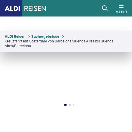
MENÜ
ALDI Reisen
Suchergebnisse
Kreuzfahrt mit Oosterdam von Barcelona/Buenos Aires bis Buenos
Aires/Barcelona
lina Sanchez
©
BenGoode - gty
©
Diamond Dogs - gty