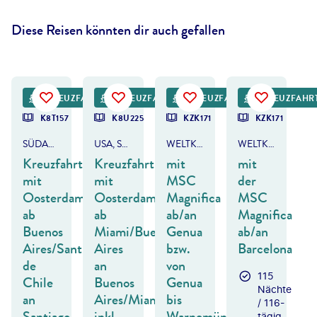
Diese Reisen könnten dir auch gefallen
©
jo Crebbin
©
Ira Sokolovskaya-shutterstock
©
Gary Webber - gty
KREUZFAHRT
KREUZFAHRT
KREUZFAHRT
KREUZFAHR
DEAL
DEAL
DEAL
K8T157
K8U225
KZK171
KZK171
SÜDAMERIKA
USA, SÜDAMERIKA & PANAMAKANAL
WELTKREUZFAHRT
WELTKREUZFAHRT
Kreuzfahrt
Kreuzfahrt
mit
mit
mit
mit
MSC
der
Oosterdam
Oosterdam
Magnifica
MSC
ab
ab
ab/an
Magnifica
Buenos
Miami/Buenos
Genua
ab/an
Aires/Santiago
Aires
bzw.
Barcelona
de
an
von
115
Chile
Buenos
Genua
Nächte
an
Aires/Miami
bis
/ 116-
Santiago
inkl.
Warnemünde
tägig