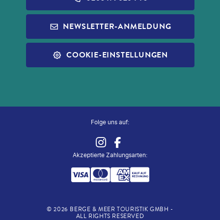
REISEFÜHRER
INFOS ZUR PAUSCHALREISE
ALDI MUSIC
NEWSLETTER-ANMELDUNG
SLEEP & FLY
REISECHECKLISTE
ALDI NORD
ALLE SERVICES
COOKIE-EINSTELLUNGEN
ALDI SÜD
ZUG ZUM FLUG
Folge uns auf:
Akzeptierte Zahlungsarten
:
©
2026
BERGE & MEER TOURISTIK GMBH -
ALL RIGHTS RESERVED