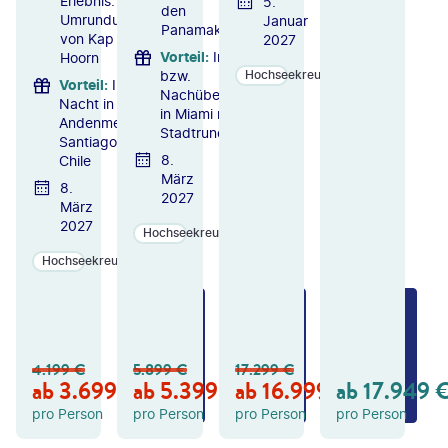
Erlebnis:
5.
den
Umrundung
Januar
Panamakanal
von Kap
2027
Vorteil
:
Inkl. 1 Vor-
Hoorn
bzw.
Hochseekreuzfahrten
Vorteil
:
Inkl. 1
Nachübernachtung
Nacht in der
in Miami mit
Andenmetropole
Stadtrundfahrt
Santiago de
8.
Chile
März
8.
2027
März
2027
Hochseekreuzfahrten
Hochseekreuzfahrten
ZU
ZU
ZU
M
M
M
A
A
A
N
N
N
4.199
€
5.899
€
17.299
€
GE
GE
GE
ab
3.699
€
ab
5.399
€
ab
16.999
€
ab
17.949
B
B
B
OT
OT
OT
pro Person
pro Person
pro Person
pro Person