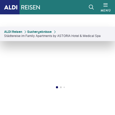
MENÜ
ALDI Reisen
Suchergebnisse
Städtereise im Family Apartments by ASTORIA Hotel & Medical Spa
isoka - gty
©
mihailomilovanovic - gty