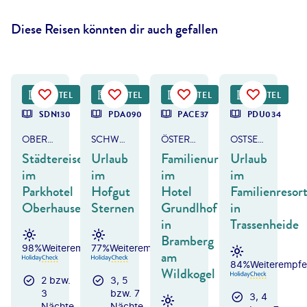
Diese Reisen könnten dir auch gefallen
bert Dr-Lange - gty
©
Eurotours
©
Studio4 - gty
HOTEL
FRÜHBUCHER-VORTEIL
HOTEL
HOTEL
HOTEL
SDN130
PDA090
PACE37
PDU034
OBERHAUSEN
SCHWARZWALD - BREITNAU
ÖSTERREICH - SALZBURGER LAND
OSTSEE - USEDOM
Städtereise
Urlaub
Familienurlaub
Urlaub
im
im
im
im
Parkhotel
Hofgut
Hotel
Familienresor
Oberhausen
Sternen
Grundlhof
in
in
Trassenheide
Bramberg
98%
Weiterempfehlung
77%
Weiterempfehlung
am
84%
Weiterempfe
Wildkogel
2 bzw.
3, 5
3
bzw. 7
3, 4
Nächte
Nächte