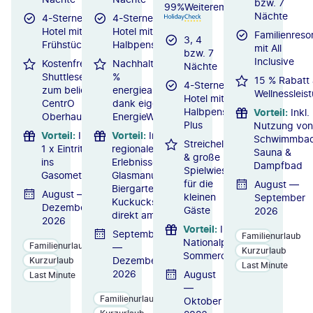
bzw. 7
99%
Weiterempfehlung
Nächte
4-Sterne-
4-Sterne-
Hotel mit
Hotel mit
Familienreso
3, 4
Frühstück
Halbpension
mit All
bzw. 7
Inclusive
Kostenfreier
Nachhaltig: 100
Nächte
Shuttleservice
%
15 % Rabatt 
4-Sterne-
zum beliebten
energieautonom
Wellnessleis
Hotel mit
CentrO
dank eigenem
Halbpension
Vorteil
:
Inkl.
Oberhausen
EnergieWerk
Plus
Nutzung von
Vorteil
:
Inkl.
Vorteil
:
Inkl.
Schwimmbad
Streichelzoo
1 x Eintritt
regionale
Sauna &
& große
ins
Erlebnisse:
Dampfbad
Spielwiese
Gasometer
Glasmanufaktur,
für die
August —
Biergarten und
August —
kleinen
September
Kuckucksuhr
Dezember
Gäste
2026
direkt am Hotel
2026
Vorteil
:
Inkl.
September
Familienurlaub
Nationalpark
Familienurlaub
—
Kurzurlaub
Sommercard
Dezember
Kurzurlaub
Last Minute
2026
August
Last Minute
—
Familienurlaub
Oktober