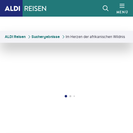
MENÜ
ALDI Reisen
Suchergebnisse
Im Herzen der afrikanischen Wildnis
ey Uryadnikov
©
Vagabondering Andy - Andy Doyle-gty
©
Cheryl Ramalho - gty
©
Claudiad