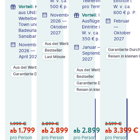
W. v. ca.
Teilnehmer
Eintritte i.
Vorteil
:
Kombination
500 € p. P.
pro Termin
W. v. ca.
aus UNESCO-
600 € p. P.
November
Vorteil
:
Inkl.
Welterbe Stone
2026 —
Ausflüge &
Februar
Town und
Oktober
Eintritte i.
—
Badeurlaub auf
2027
W. v. ca.
Oktober
Sansibar
350 € p. P.
2027
Aus der Werbung
November
Januar —
Garantierte Durc
2026 —
Bestseller
September
April 2027
Reisen in kleinen
Last Minute
2027
Aus der Werbung
Aus der Werbung
Garantierte Durchführung
Bestseller
Garantierte Durchführung
Reisen in kleinen Gruppen
ZU
ZU
ZU
M
M
M
A
A
A
N
N
N
1.999
€
3.099
€
3.599
€
GE
GE
GE
ab
1.799
€
ab
2.899
€
ab
2.899
€
ab
3.399
€
B
B
B
OT
OT
OT
pro Person
pro Person
pro Person
pro Person