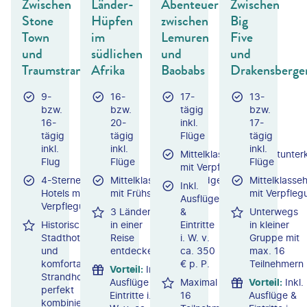
Zwischen
Länder-
Abenteuer
Zwischen
Stone
Hüpfen
zwischen
Big
Town
im
Lemuren
Five
und
südlichen
und
und
Traumstrand
Afrika
Baobabs
Drakensberge
9-
16-
17-
13-
bzw.
bzw.
tägig
bzw.
16-
20-
inkl.
17-
tägig
tägig
Flüge
tägig
inkl.
inkl.
inkl.
Mittelklassehotels/Zeltunter
Flug
Flüge
Flüge
mit Verpflegung
4-Sterne-
Mittelklassehotels/Lodges
Mittelklass
Inkl.
Hotels mit
mit Frühstück
mit Verpfleg
Ausflüge
Verpflegung
3 Länder
&
Unterwegs
Historisches
in einer
Eintritte
in kleiner
Stadthotel
Reise
i. W. v.
Gruppe mit
und
entdecken
ca. 350
max. 16
komfortables
€ p. P.
Teilnehmern
Vorteil
:
Inkl.
Strandhotel
Ausflüge &
Maximal
Vorteil
:
Inkl.
perfekt
Eintritte i.
16
Ausflüge &
kombiniert