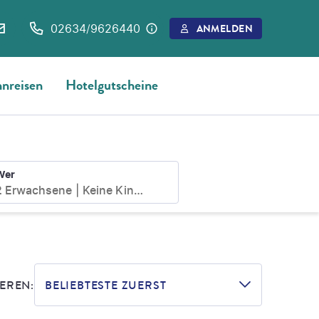
02634/9626440
ANMELDEN
nreisen
Hotelgutscheine
Wer
2 Erwachsene
Keine Kinder
EREN:
BELIEBTESTE ZUERST