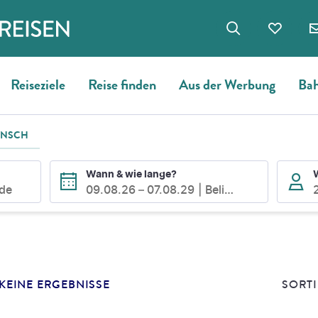
Reiseziele
Reise finden
Aus der Werbung
Bah
UNSCH
Wann & wie lange?
ode
09.08.26
–
07.08.29
Beliebig
E
SUCHERGEBNISSE
KEINE ERGEBNISSE
SORTI