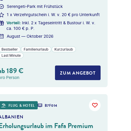
Serengeti-Park mit Frühstück
1 x Verzehrgutschein i. W. v. 20 € pro Unterkunft
Vorteil
:
Inkl. 2 x Tageseintritt & Bustour i. W. v.
ca. 100 € p. P.
August — Oktober 2026
Bestseller
Familienurlaub
Kurzurlaub
Last Minute
ab
189
€
ZUM ANGEBOT
pro Person
 gty
FLUG & HOTEL
B7F014
ALBANIEN
Erholungsurlaub im Fafa Premium