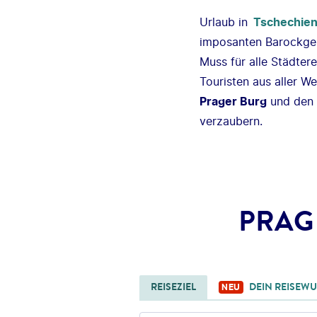
Urlaub in
Tschechie
imposanten Barockgebä
Muss für alle Städtere
Touristen aus aller W
Prager Burg
und den
verzaubern.
PRAG
REISEZIEL
DEIN REISEW
NEU