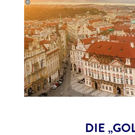
©Patryk Michalski@stock.adobe.com
DIE „GO