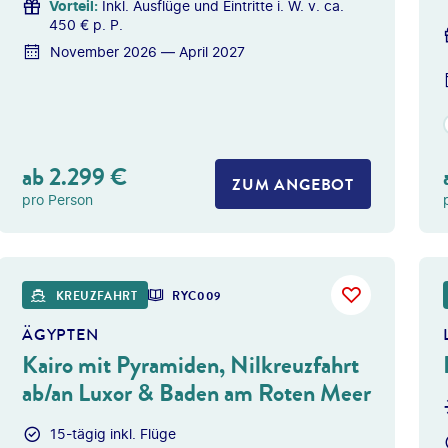
Vorteil
:
Inkl. Ausflüge und Eintritte i. W. v. ca.
450 € p. P.
November 2026 — April 2027
ab
2.299
€
ZUM ANGEBOT
pro Person
Givaga
KREUZFAHRT
RYC009
ÄGYPTEN
Kairo mit Pyramiden, Nilkreuzfahrt
ab/an Luxor & Baden am Roten Meer
15-tägig inkl. Flüge