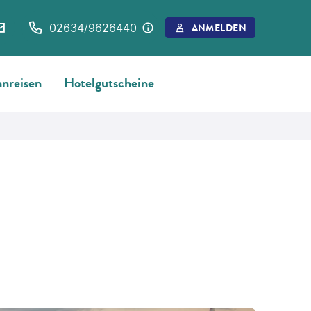
02634/9626440
ANMELDEN
nreisen
Hotelgutscheine