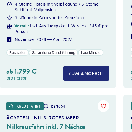
4-Sterne-Hotels mit Verpflegung / 5-Sterne-
Schiff mit Vollpension
3 Nächte in Kairo vor der Kreuzfahrt
Vorteil
:
Inkl. Ausflugspaket i. W. v. ca. 345 € pro
Person
November 2026 — April 2027
Bestseller
Garantierte Durchführung
Last Minute
ab
1.799
€
ZUM ANGEBOT
pro Person
s Longhand - gty
©
dmbaker -
KREUZFAHRT
RYN054
ÄGYPTEN - NIL & ROTES MEER
Nilkreuzfahrt inkl. 7 Nächte