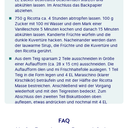
abkühlen lassen. Im Anschluss das Backpapier
abziehen.
750 g Ricotta ca. 4 Stunden abtropfen lassen. 100 g
Zucker mit 100 ml Wasser und dem Mark einer
Vanilleschote 5 Minuten kochen und danach 15 Minuten
abkühlen lassen. Kandierte Früchte würfeln und die
dunkle Kuvertüre hacken. Nacheinander werden dann
der lauwarme Sirup, die Früchte und die Kuvertüre und
den Ricotta gerührt.
Aus dem Teig sparsam 2 Teile ausschneiden in Größe
einer Auflaufform (ca. 28 x 15 cm) ausschneiden. Die
Auflaufform ölen und mi Frischhaltefolie auslegen. 1 Teil
Teig in die Form legen und 4 EL Maraschino (klarer
Kirschlikör) beträufeln und mit der Hälfte der Ricotta
Masse bestreichen. Anschließend wird der Vorgang
wiederholt und mit den Teigresten bedeckt. Zum
Abschluss den zweiten Teil Biskuitboden oben
auflegen, etwas andrücken und nochmal mit 4 EL
Maraschino beträufeln. Danach alles zusammen ca. 4
Stunden kalt stellen.
FAQ
Pistazienkerne hacken und Schlagsahne mit 1 EL
Zucker steif schlagen. Die Cassata aus der Form