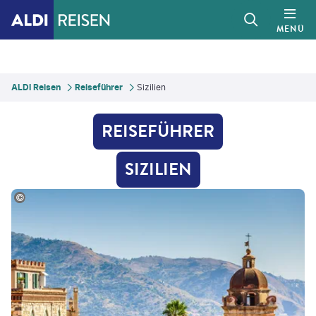
MENÜ
ALDI Reisen
Reiseführer
Sizilien
REISEFÜHRER
SIZILIEN
ass - stock.adobe.com