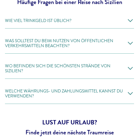
Häufige Fragen bei einer Reise nach Sizilien
stürzen und mit Sahne bestreichen und den Pistazien
bestreuen.
WIE VIEL TRINKGELD IST ÜBLICH?
WAS SOLLTEST DU BEIM NUTZEN VON ÖFFENTLICHEN
VERKEHRSMITTELN BEACHTEN?
WO BEFINDEN SICH DIE SCHÖNSTEN STRÄNDE VON
SIZILIEN?
WELCHE WÄHRUNGS- UND ZAHLUNGSMITTEL KANNST DU
VERWENDEN?
LUST AUF URLAUB?
Finde jetzt deine nächste Traumreise