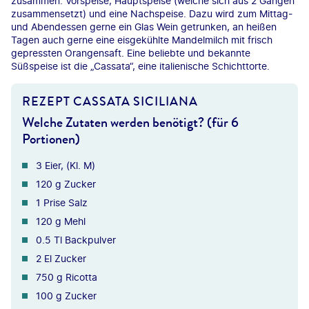
zusammen: Vorspeise, Hauptspeise (welche sich aus 2 Gängen
zusammensetzt) und eine Nachspeise. Dazu wird zum Mittag-
und Abendessen gerne ein Glas Wein getrunken, an heißen
Tagen auch gerne eine eisgekühlte Mandelmilch mit frisch
gepressten Orangensaft. Eine beliebte und bekannte
Süßspeise ist die „Cassata“, eine italienische Schichttorte.
REZEPT CASSATA SICILIANA
Welche Zutaten werden benötigt? (für 6
Portionen)
3 Eier, (Kl. M)
120 g Zucker
1 Prise Salz
120 g Mehl
0.5 Tl Backpulver
2 El Zucker
750 g Ricotta
100 g Zucker