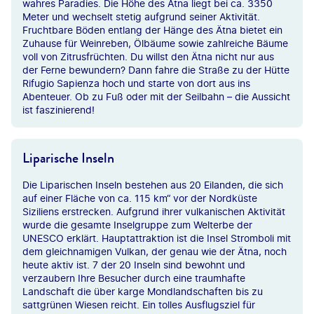
wahres Paradies. Die Höhe des Ätna liegt bei ca. 3350
Meter und wechselt stetig aufgrund seiner Aktivität.
Fruchtbare Böden entlang der Hänge des Ätna bietet ein
Zuhause für Weinreben, Ölbäume sowie zahlreiche Bäume
voll von Zitrusfrüchten. Du willst den Ätna nicht nur aus
der Ferne bewundern? Dann fahre die Straße zu der Hütte
Rifugio Sapienza hoch und starte von dort aus ins
Abenteuer. Ob zu Fuß oder mit der Seilbahn – die Aussicht
ist faszinierend!
Liparische Inseln
Die Liparischen Inseln bestehen aus 20 Eilanden, die sich
auf einer Fläche von ca. 115 km“ vor der Nordküste
Siziliens erstrecken. Aufgrund ihrer vulkanischen Aktivität
wurde die gesamte Inselgruppe zum Welterbe der
UNESCO erklärt. Hauptattraktion ist die Insel Stromboli mit
dem gleichnamigen Vulkan, der genau wie der Ätna, noch
heute aktiv ist. 7 der 20 Inseln sind bewohnt und
verzaubern Ihre Besucher durch eine traumhafte
Landschaft die über karge Mondlandschaften bis zu
sattgrünen Wiesen reicht. Ein tolles Ausflugsziel für