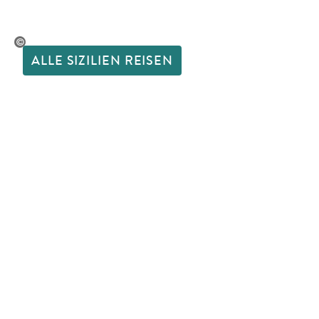
fokkebok - gty
ALLE SIZILIEN REISEN