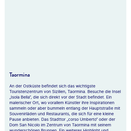
geloop@stock.adobe.com
Taormina
An der Ostküste befindet sich das wichtigste
Touristenzentrum von Sizilien, Taormina. Besuche die Insel
„Isola Bella“, die sich direkt vor der Stadt befindet. Ein
malerischer Ort, wo vorallem Künstler ihre Inspirationen
sammeln oder aber bummeln entlang der Hauptstraße mit
Souvenirläden und Restaurants, die sich für eine kleine
Pause anbieten. Das Stadttor „corso Umberto“ oder der
Dom San Nicolo im Zentrum von Taormina mit seinem
wunderschönen Brunnen. Ein weiteres Highlight und