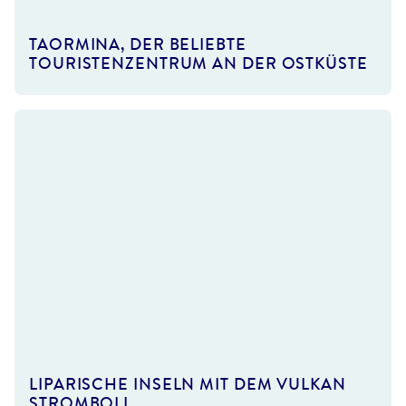
©denisav
TAORMINA, DER BELIEBTE
TOURISTENZENTRUM AN DER OSTKÜSTE
 K -stock.adobe.com
LIPARISCHE INSELN MIT DEM VULKAN
STROMBOLI