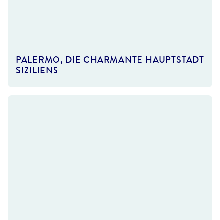
an Pavone - gty
PALERMO, DIE CHARMANTE HAUPTSTADT
SIZILIENS