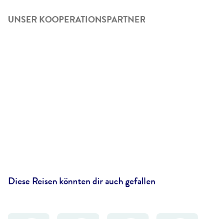
UNSER KOOPERATIONSPARTNER
Diese Reisen könnten dir auch gefallen
RudyBalasko-gty
©
Shabdro Photo - gty
©
TIM FAIRCLOTH
©
Ira Sokolovskaya-shutterstock