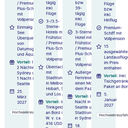
tägig
bzw.
/ Premium-
Flüge
inkl.
39-
Plus-Schiff
bzw.
Flüge
tägig
mit
inkl.
inkl.
Vollpension
Hinflug
3-/3.5-
Flüge
Sterne-
Einmalig auf
Premium-
Hotels mit
3-Sterne-
See:
Schiff mit
Frühstück
Hotel mit
Überquerung
Vollpension
/ Premium-
Frühstück
von
15
Plus-Schiff
/ Premium-
Datumsgrenze
ausgewählte
mit
Plus-Schiff
und Äquator
Landausflüg
Vollpension
mit
Vorteil
:
Inkl.
im Preis
Vollpension
Übernachtungen
2 Nächte in
enthalten
mit
Außergewöhnliche
Sydney und
Vorteil
:
Inkl.
Stadtrundfahrten
Fernreise: Über
1 Nacht in
Tischgeträn
in Melbourne,
einen Monat auf
Seattle
Paket an Bo
Hobart, Sydney
dem Pazifik
25.
und Los Angeles
5.
Vorteil
:
Inkl. 1
März
Januar
Vorteil
:
Inkl.
Nacht in
2027
2027
Trinkgelder
Seattle und
an Bord i.
Stadtrundfahrt
Hochseekreuzfahrten
Hochseekreuzfah
W. v. ca.
in Sydney
416 USD p.
18.