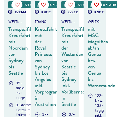
KREUZFAHRT
KREUZFAHRT
KREUZFAHRT
KREUZFAHR
DEAL
DEAL
KZK144
KZK151
KZK213
KZK171
WELTKREUZFAHRT
TRANSPAZIFIK
WELTKREUZFAHRT
WELTKREUZFAHRT
Transpazifik-
Kreuzfahrt
Transpazifik-
mit
Kreuzfahrt
mit
Kreuzfahrt
MSC
mit
der
mit
Magnifica
Noordam
Royal
der
ab/an
von
Princess
Westerdam
Genua
Sydney
von
von
bzw.
bis
Sydney
Seattle
von
Seattle
bis Los
bis
Genua
Angeles
Sydney
bis
35-
inkl.
inkl.
Warnemünde
tägig
Vorprogramm
Vorübernachtung
inkl.
122-
in
in
Flüge
bzw.
Australien
Seattle
3-Sterne-
133-
Hotels mit
tägig
37-
37-
Frühstück
inkl.