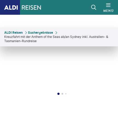
MENÜ
ALDI Reisen
Suchergebnisse
Kreuzfahrt mit der Anthem of the Seas ab/an Sydney inkl. Australien- &
Tasmanien-Rundreise
estock - gty
©
denizunlusu - gty
©
Ira Sokolovskaya-shutterstock
©
Michel Verdure