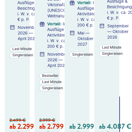
Ausflüge &
Ausflüge &
Vorteil
:
Inkl.
Viktoriafällen
Besichtigun
Besichtigungen
Ausflüge &
(UNESCO-
i. W. v. ca. 2
i. W. v. ca. 500
Aktivitäten
Weltnaturerbe)
€ p. P.
€ p. P.
i. W. v. ca.
Vorteil
:
Inkl.
200 € p. P.
September
November
Ausflüge &
— Oktober
2026 —
Mai —
Aktivitäten
2026
April 2027
Oktober
i. W. v. ca.
2027
200 € p. P.
Last Minute
Last Minute
Singlereisen
November
Singlereisen
Singlereisen
2026 —
April 2027
Bestseller
Last Minute
Singlereisen
ZU
ZU
ZU
M
M
M
A
A
A
N
N
N
2.499
€
2.999
€
GE
GE
GE
ab
2.299
€
ab
2.799
€
ab
2.999
€
ab
4.087
€
B
B
B