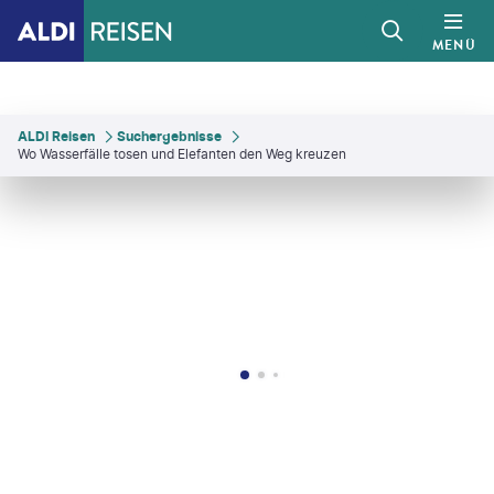
MENÜ
ALDI Reisen
Suchergebnisse
Wo Wasserfälle tosen und Elefanten den Weg kreuzen
gin - stock.adobe.com
©
FCG
©
Mike Dexter - shutterstock