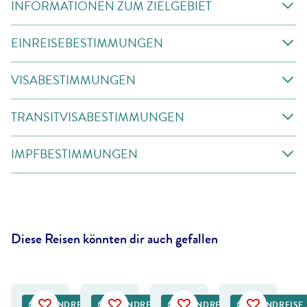
INFORMATIONEN ZUM ZIELGEBIET
EINREISEBESTIMMUNGEN
VISABESTIMMUNGEN
TRANSITVISABESTIMMUNGEN
IMPFBESTIMMUNGEN
Diese Reisen könnten dir auch gefallen
nnes Thirion - gty
©
Mike Dexter - shutterstock
©
FCG
©
paulafrench - gty
RUNDREISE
RUNDREISE
RUNDREISE
RUNDREISE