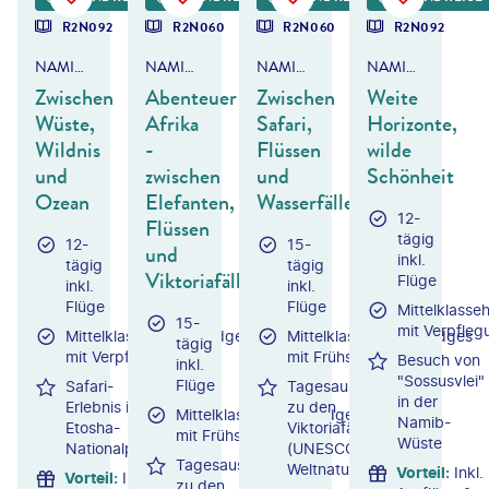
DEAL
DEAL
R2N092
R2N060
R2N060
R2N092
NAMIBIA
NAMIBIA, BOTSWANA & SIMBABWE
NAMIBIA, BOTSWANA & SIMBABWE
NAMIBIA
Zwischen
Abenteuer
Zwischen
Weite
Wüste,
Afrika
Safari,
Horizonte,
Wildnis
-
Flüssen
wilde
und
zwischen
und
Schönheit
Ozean
Elefanten,
Wasserfällen
12-
Flüssen
tägig
12-
15-
und
inkl.
tägig
tägig
Viktoriafällen
Flüge
inkl.
inkl.
Flüge
Flüge
Mittelklasse
15-
mit Verpfleg
Mittelklassehotels/Lodges
Mittelklassehotels/Lodges
tägig
mit Verpflegung
mit Frühstück
Besuch von
inkl.
"Sossusvlei"
Flüge
Safari-
Tagesausflug
in der
Erlebnis im
zu den
Mittelklassehotels/Lodges
Namib-
Etosha-
Viktoriafällen
mit Frühstück
Wüste
Nationalpark
(UNESCO-
Tagesausflug
Weltnaturerbe)
Vorteil
:
Inkl.
Vorteil
:
Inkl.
zu den