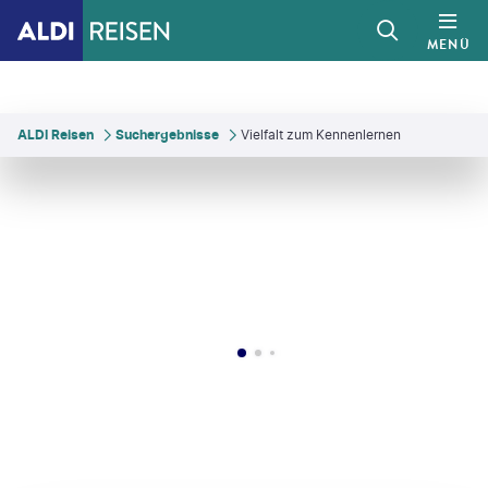
MENÜ
ALDI Reisen
Suchergebnisse
Vielfalt zum Kennenlernen
yuan Dai-gty
©
sofiaworld-gty
©
jacus - gty
©
MediaProduction-gty