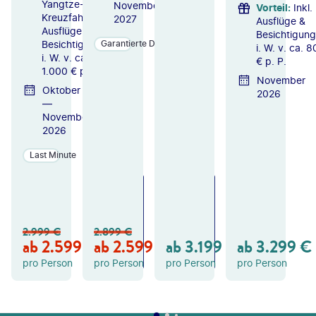
Yangtze-
November
Vorteil
:
Inkl.
Kreuzfahrt,
2027
Ausflüge &
Ausflüge &
Besichtigun
Besichtigungen
Garantierte Durchführung
i. W. v. ca. 
i. W. v. ca.
€ p. P.
1.000 € p. P.
November
Oktober
2026
—
November
2026
Last Minute
ZU
ZU
ZU
M
M
M
A
A
A
N
N
N
2.999
€
2.899
€
GE
GE
GE
ab
2.599
€
ab
2.599
€
ab
3.199
€
ab
3.299
€
B
B
B
OT
OT
OT
pro Person
pro Person
pro Person
pro Person