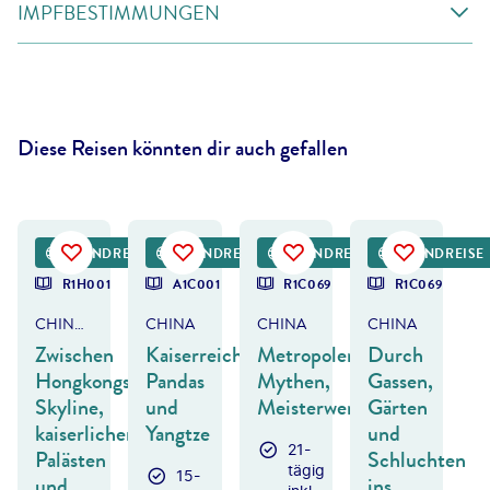
IMPFBESTIMMUNGEN
Diese Reisen könnten dir auch gefallen
akovKalinin - gty
©
zhaojiankang
©
Twenty47studio - gty
©
lakovKalinin - gty
RUNDREISE
RUNDREISE
RUNDREISE
RUNDREISE
DEAL
R1H001
A1C001
R1C069
R1C069
CHINA & YANGTZE-KREUZFAHRT
CHINA
CHINA
CHINA
Zwischen
Kaiserreich,
Metropolen,
Durch
Hongkongs
Pandas
Mythen,
Gassen,
Skyline,
und
Meisterwerke
Gärten
kaiserlichen
Yangtze
und
21-
Palästen
Schluchten
tägig
15-
und
ins