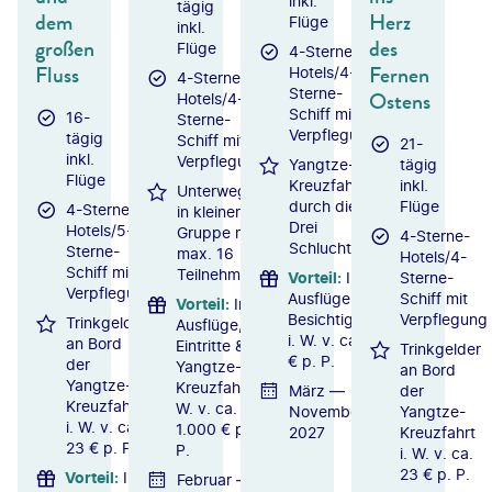
inkl.
tägig
dem
Herz
Flüge
inkl.
großen
des
Flüge
4-Sterne-
Fluss
Fernen
Hotels/4-
4-Sterne-
Sterne-
Ostens
Hotels/4-
Schiff mit
16-
Sterne-
Verpflegung
tägig
Schiff mit
21-
inkl.
Verpflegung
Yangtze-
tägig
Flüge
Kreuzfahrt
inkl.
Unterwegs
durch die
Flüge
4-Sterne-
in kleiner
Drei
Hotels/5-
Gruppe mit
4-Sterne-
Schluchten
Sterne-
max. 16
Hotels/4-
Schiff mit
Teilnehmern
Vorteil
:
Inkl.
Sterne-
Verpflegung
Ausflüge &
Schiff mit
Vorteil
:
Inkl.
Besichtigungen
Verpflegung
Trinkgelder
Ausflüge,
i. W. v. ca. 800
an Bord
Eintritte &
Trinkgelder
€ p. P.
der
Yangtze-
an Bord
Yangtze-
Kreuzfahrt i.
März —
der
Kreuzfahrt
W. v. ca.
November
Yangtze-
i. W. v. ca.
1.000 € p.
2027
Kreuzfahrt
23 € p. P.
P.
i. W. v. ca.
23 € p. P.
Vorteil
:
Inkl.
Februar —