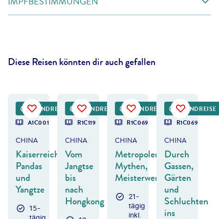
IMPFBESTIMMUNGEN
Diese Reisen könnten dir auch gefallen
©
zhaojiankang
©
TONNAJA - gty
©
Twenty47studio - gty
©
lakovKalinin - gty
RUNDREISE
RUNDREISE
RUNDREISE
RUNDREISE
A1C001
R1C119
R1C069
R1C069
CHINA
CHINA
CHINA
CHINA
Kaiserreich,
Vom
Metropolen,
Durch
Pandas
Jangtse
Mythen,
Gassen,
und
bis
Meisterwerke
Gärten
Yangtze
nach
und
21-
Hongkong
Schluchten
tägig
15-
ins
inkl.
tägig