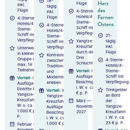
18-
Herz
Flüge
inkl.
tägig
des
Flüge
4-Sterne-
inkl.
Fernen
Hotels/4-
Flüge
4-Sterne-
Sterne-
Ostens
Hotels/4-
4-Sterne-
Schiff mit
Sterne-
Hotels/4-
Verpflegung
Schiff mit
21-
Sterne-
Verpflegung
Yangtze-
tägig
Schiff mit
Kreuzfahrt
inkl.
Verpflegung
Unterwegs
durch die
Flüge
in kleiner
Kontraste
Drei
Gruppe mit
4-Sterne-
zwischen
Schluchten
max. 16
Hotels/4-
Tradition
Teilnehmern
Vorteil
:
Inkl.
Sterne-
und
Ausflüge &
Schiff mit
Moderne
Vorteil
:
Inkl.
Besichtigungen
Verpflegung
erleben
Ausflüge,
i. W. v. ca. 800
Eintritte &
Trinkgelder
Vorteil
:
Inkl.
€ p. P.
Yangtze-
an Bord
Yangtze-
Kreuzfahrt i.
März —
der
Kreuzfahrt,
W. v. ca.
November
Yangtze-
Ausflüge &
1.000 € p.
2027
Kreuzfahrt
Besichtigungen
P.
i. W. v. ca.
i. W. v. ca.
23 € p. P.
1.000 € p. P.
Februar —
November