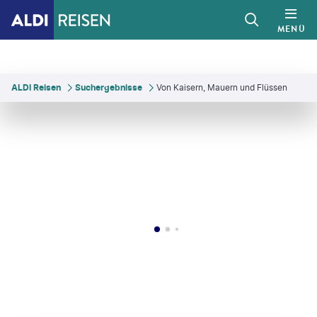
MENÜ
ALDI Reisen
Suchergebnisse
Von Kaisern, Mauern und Flüssen
inhosmart-gty
©
jiande wu-gty
©
Jeff_Hu
©
jejim