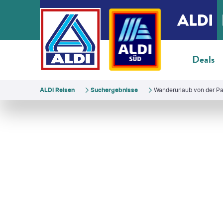
Deals
ALDI Reisen
Suchergebnisse
Wanderurlaub von der P
Eurohike
©
Eurohike