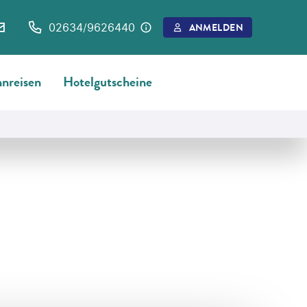
02634/9626440
ANMELDEN
nreisen
Hotelgutscheine
©
Andrew_Mayovskyy-gty