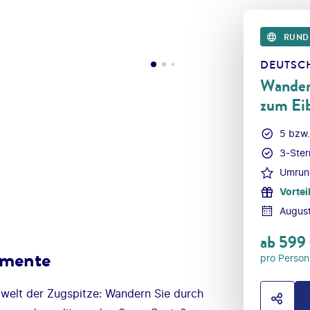
RUND
DEUTSC
Wander
zum Ei
5 bzw.
3-Ster
Umrund
Vortei
Augus
ab
599
omente
pro Person
gwelt der Zugspitze: Wandern Sie durch
HOTE