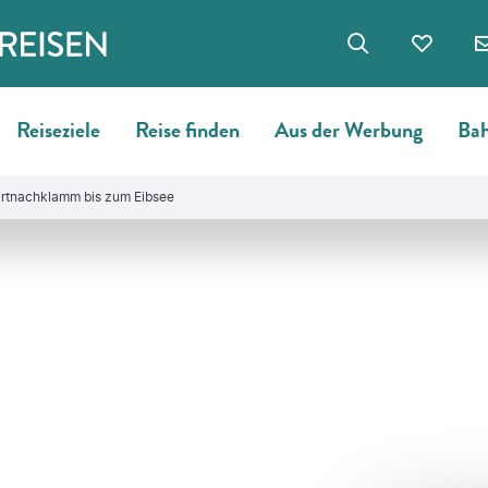
Reiseziele
Reise finden
Aus der Werbung
Bah
artnachklamm bis zum Eibsee
©
Rocky89