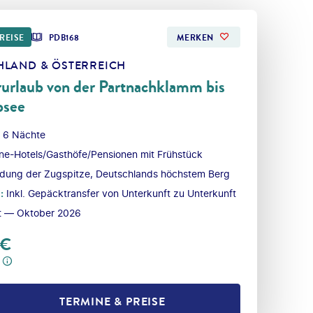
REISE
PDB168
MERKEN
HLAND & ÖSTERREICH
urlaub von der Partnachklamm bis
bsee
 6 Nächte
ne-Hotels/Gasthöfe/Pensionen mit Frühstück
ung der Zugspitze, Deutschlands höchstem Berg
l
:
Inkl. Gepäcktransfer von Unterkunft zu Unterkunft
t — Oktober 2026
€
TERMINE & PREISE
L TEILEN