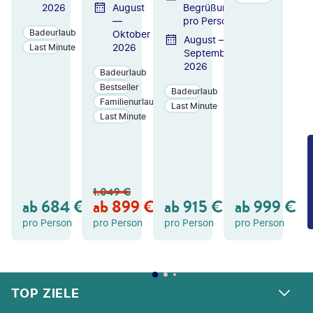
2026
August
Begrüßungscocktail
—
pro Person
Badeurlaub
Oktober
August —
2026
Last Minute
September
2026
Badeurlaub
Bestseller
Badeurlaub
Familienurlaub
Last Minute
Last Minute
ZU
ZU
ZU
M
M
M
A
A
A
N
N
N
1.049
€
GE
GE
GE
ab
684
€
ab
899
€
ab
915
€
ab
999
€
B
B
B
OT
OT
OT
pro Person
pro Person
pro Person
pro Person
FOOTER
Footer navigation
TOP ZIELE