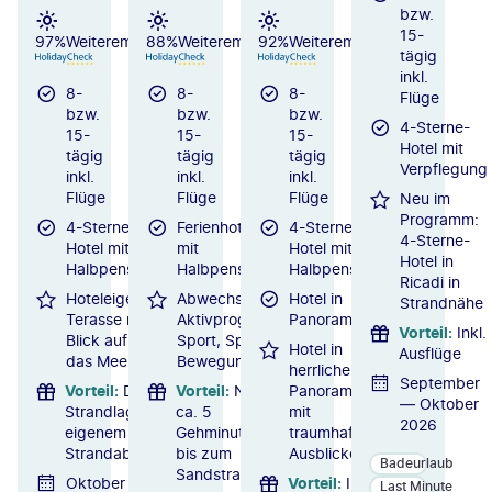
bzw.
15-
97%
Weiterempfehlung
88%
Weiterempfehlung
92%
Weiterempfehlung
tägig
inkl.
8-
8-
8-
Flüge
bzw.
bzw.
bzw.
4-Sterne-
15-
15-
15-
Hotel mit
tägig
tägig
tägig
Verpflegung
inkl.
inkl.
inkl.
Flüge
Flüge
Flüge
Neu im
Programm:
4-Sterne-
Ferienhotel
4-Sterne-
4-Sterne-
Hotel mit
mit
Hotel mit
Hotel in
Halbpension
Halbpension
Halbpension
Ricadi in
Hoteleigene
Abwechslungsreiches
Hotel in
Strandnähe
Terasse mit
Aktivprogramm mit
Panoramalage
Vorteil
:
Inkl.
Blick auf
Sport, Spiel und
Hotel in
Ausflüge
das Meer
Bewegung
herrlicher
September
Vorteil
:
Direkte
Vorteil
:
Nur
Panoramalage
— Oktober
Strandlage mit
ca. 5
mit
2026
eigenem
Gehminuten
traumhaften
Strandabschnitt
bis zum
Ausblicken
Badeurlaub
Sandstrand
Oktober
Vorteil
:
Inkl. 1 x
Last Minute