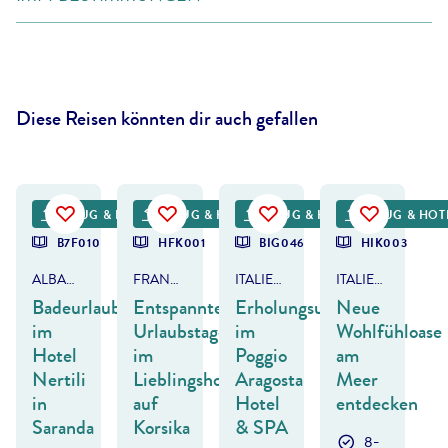
Diese Reisen könnten dir auch gefallen
eksandar Todorovic
©
Mateusz Tondel
©
FVividaPhotoPC - gty
©
Francesco Vaninetti Photo - gty
FLUG & HOTEL
FLUG & HOTEL
FLUG & HOTEL
FLUG & HOT
DEAL
B7F010
HFK001
BIG046
HIK003
ALBANIEN
FRANKREICH - KORSIKA
ITALIEN - ISCHIA
ITALIEN - KALABRIEN
Badeurlaub
Entspannte
Erholungsurlaub
Neue
im
Urlaubstage
im
Wohlfühloase
Hotel
im
Poggio
am
Nertili
Lieblingshotel
Aragosta
Meer
in
auf
Hotel
entdecken
Saranda
Korsika
& SPA
8-