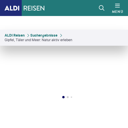
MENÜ
ALDI Reisen
Suchergebnisse
Gipfel, Täler und Meer: Natur aktiv erleben
ckimages - gty
©
Mateusz Tondel
©
AleksandarNakic- gty
©
Mateusz Tondel