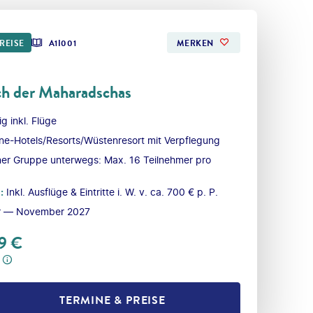
REISE
A1I001
MERKEN
ch der Maharadschas
g inkl. Flüge
ne-Hotels/Resorts/Wüstenresort mit Verpflegung
iner Gruppe unterwegs: Max. 16 Teilnehmer pro
l
:
Inkl. Ausflüge & Eintritte i. W. v. ca. 700 € p. P.
r — November 2027
9
€
TERMINE & PREISE
L TEILEN