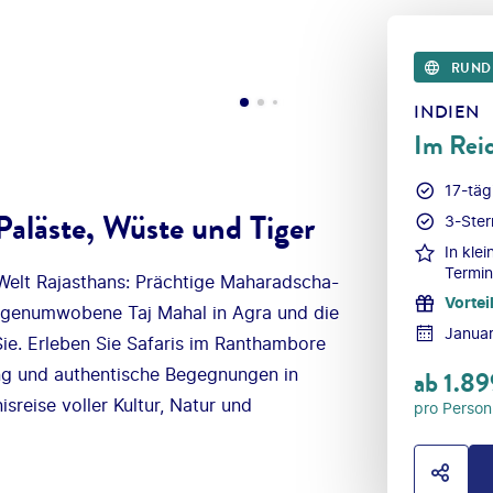
RUND
INDIEN
Im Rei
17-tägi
Paläste, Wüste und Tiger
3-Ster
In kle
Termin
 Welt Rajasthans: Prächtige Maharadscha-
Vortei
sagenumwobene Taj Mahal in Agra und die
Janua
e. Erleben Sie Safaris im Ranthambore
g und authentische Begegnungen in
ab
1.89
isreise voller Kultur, Natur und
pro Person
HOTE