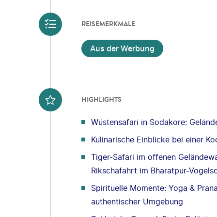
REISEMERKMALE
Aus der Werbung
HIGHLIGHTS
Wüstensafari in Sodakore: Gelän
Kulinarische Einblicke bei einer K
Tiger-Safari im offenen Gelände
Rikschafahrt im Bharatpur-Vogels
Spirituelle Momente: Yoga & Pra
authentischer Umgebung