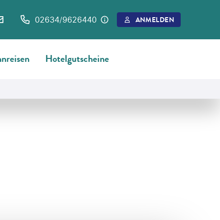
02634/9626440
ANMELDEN
nreisen
Hotelgutscheine
©
powerofforever-gty