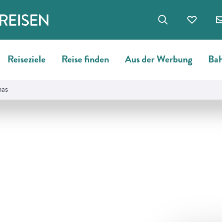
Reiseziele
Reise finden
Aus der Werbung
Bah
has
©
dickysingh-gty