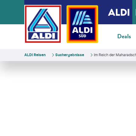
Deals
ALDI Reisen
Suchergebnisse
Im Reich der Maharadsc
ynyah - gty
©
Roop_Dey-gty