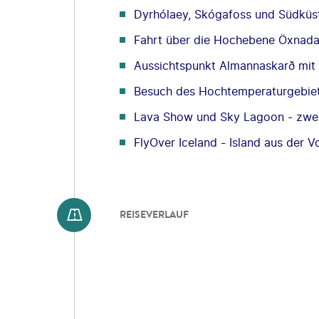
Dyrhólaey, Skógafoss und Südkü
Fahrt über die Hochebene Öxnadals
Aussichtspunkt Almannaskarð mit B
Besuch des Hochtemperaturgebiets
Lava Show und Sky Lagoon - zwei 
FlyOver Iceland - Island aus der V
REISEVERLAUF