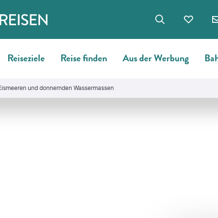
Reiseziele
Reise finden
Aus der Werbung
Bah
 Eismeeren und donnernden Wassermassen
©
Photographer: Alexey Stiop