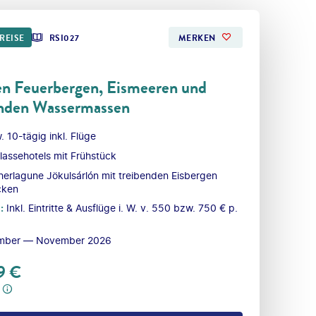
REISE
RSI027
MERKEN
en Feuerbergen, Eismeeren und
nden Wassermassen
. 10-tägig inkl. Flüge
klassehotels mit Frühstück
herlagune Jökulsárlón mit treibenden Eisbergen
cken
l
:
Inkl. Eintritte & Ausflüge i. W. v. 550 bzw. 750 € p.
mber — November 2026
9
€