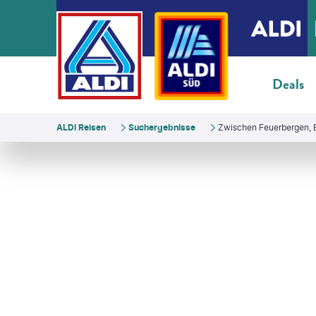
Deals
ALDI Reisen
Suchergebnisse
Zwischen Feuerbergen,
©
kavram
©
Paolo Ceccarelli