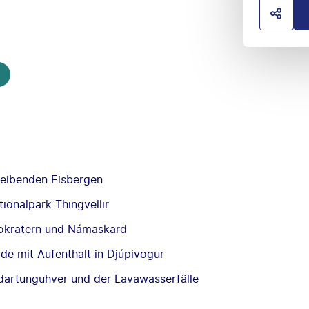
HOTE
reibenden Eisbergen
tionalpark Thingvellir
dokratern und Námaskard
de mit Aufenthalt in Djúpivogur
dartunguhver und der Lavawasserfälle