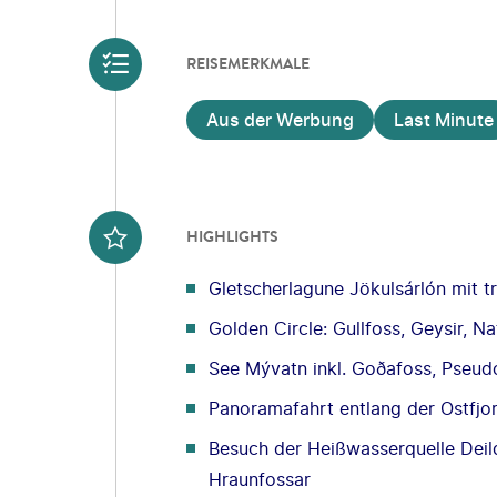
REISEMERKMALE
Aus der Werbung
Last Minute
HIGHLIGHTS
Gletscherlagune Jökulsárlón mit t
Golden Circle: Gullfoss, Geysir, Na
See Mývatn inkl. Goðafoss, Pseu
Panoramafahrt entlang der Ostfjor
Besuch der Heißwasserquelle Deil
Hraunfossar