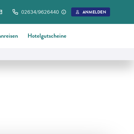
02634/9626440
ANMELDEN
nreisen
Hotelgutscheine
©
Schleiff