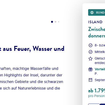
RUND
ISLAND
Zwisch
donner
8- bzw
t aus Feuer, Wasser und
Mittel
Gletsc
entde
aften, mächtige Wasserfälle und
Vortei
P.
en Highlights der Insel, darunter der
Septe
rmischen Gebiete und die schwarzen
 sich auf Naturerlebnisse und die
ab
1.79
pro Person