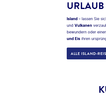
URLAUB 
Island
– lassen Sie si
und
Vulkanen
verzaub
bewundern oder einen
und Eis
ihren ursprüng
ALLE ISLAND-REI
K