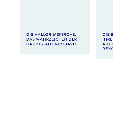
©Creative-Family-gty
©DieterMeyrl-gty
DIE HALLGRIMSKIRCHE,
DIE 
DAS WAHRZEICHEN DER
IHRE
HAUPTSTADT REYKJAVIK
UF D
EYK