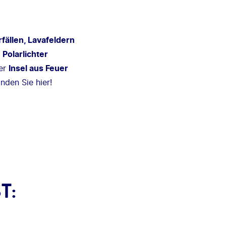
fällen, Lavafeldern
r
Polarlichter
er
Insel aus Feuer
nden Sie hier!
T: