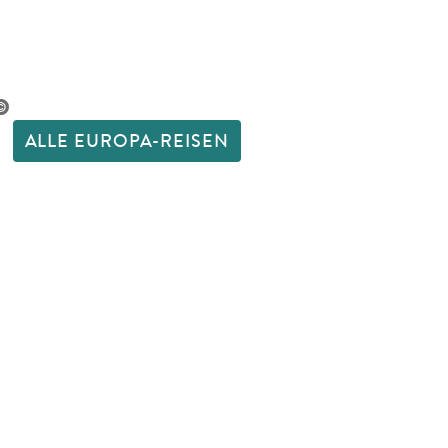
 Krone (ISK)
sland werden die Steckdosen Typ F
pannung beträgt 230 V bei einer Frequenz
tock.adobe.com
ALLE EUROPA-REISEN