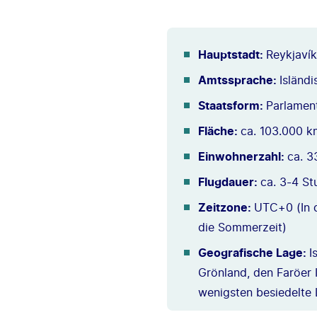
Hauptstadt:
Reykjavík
Amtssprache:
Isländi
Staatsform:
Parlament
Fläche:
ca. 103.000 k
Einwohnerzahl:
ca. 
Flugdauer:
ca. 3-4 St
Zeitzone:
UTC+0 (In d
die Sommerzeit)
Geografische Lage:
I
Grönland, den Faröer 
wenigsten besiedelte