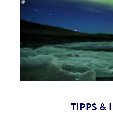
©f11photo-stock.adobe.com
TIPPS &