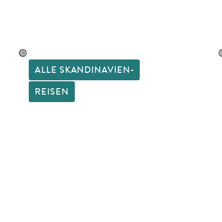
Währung:
Isländische
Stromspannung:
In I
verwendet. Die Netzs
von 50 Hz.
©gevision
©romas_ph - s
ALLE SKANDINAVIEN-
REISEN