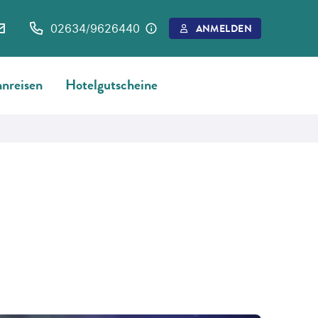
02634/9626440
ANMELDEN
nreisen
Hotelgutscheine