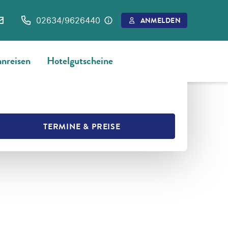
02634/9626440
ANMELDEN
nreisen
Hotelgutscheine
L
MERKEN
TERMINE & PREISE
L TEILEN