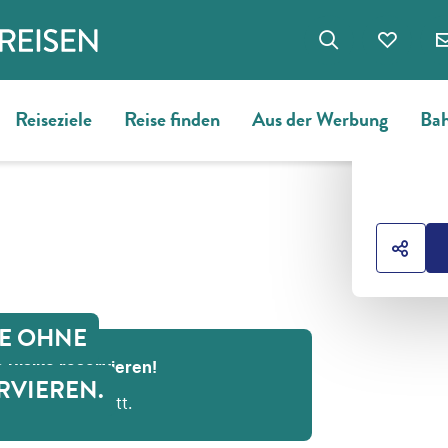
Reiseziele
Reise finden
Aus der Werbung
Bah
HOTE
HOTE
GE OHNE
 Risiko reservieren!
RVIEREN.
 Buchungsschritt.