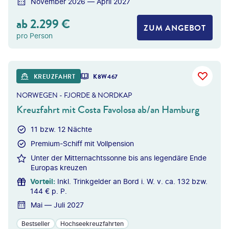
November 2026 — April 2027
ab
2.299
€
ZUM ANGEBOT
pro Person
©
Photofex - gty
KREUZFAHRT
K8W467
NORWEGEN - FJORDE & NORDKAP
Kreuzfahrt mit Costa Favolosa ab/an Hamburg
11 bzw. 12 Nächte
Premium-Schiff mit Vollpension
Unter der Mitternachtssonne bis ans legendäre Ende
Europas kreuzen
Vorteil
:
Inkl. Trinkgelder an Bord i. W. v. ca. 132 bzw.
144 € p. P.
Mai — Juli 2027
Bestseller
Hochseekreuzfahrten