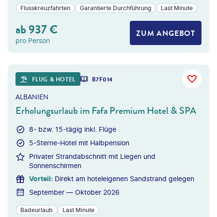
Flusskreuzfahrten
Garantierte Durchführung
Last Minute
ab
937
€
ZUM ANGEBOT
pro Person
©
dmbaker - gty
FLUG & HOTEL
B7F014
ALBANIEN
Erholungsurlaub im Fafa Premium Hotel & SPA
8- bzw. 15-tägig inkl. Flüge
5-Sterne-Hotel mit Halbpension
Privater Strandabschnitt mit Liegen und
Sonnenschirmen
Vorteil
:
Direkt am hoteleigenen Sandstrand gelegen
September — Oktober 2026
Badeurlaub
Last Minute