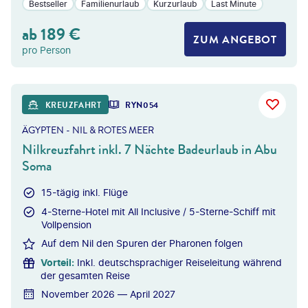
Bestseller
Familienurlaub
Kurzurlaub
Last Minute
ab
189
€
ZUM ANGEBOT
pro Person
erxes Longhand - gty
KREUZFAHRT
RYN054
ÄGYPTEN - NIL & ROTES MEER
Nilkreuzfahrt inkl. 7 Nächte Badeurlaub in Abu
Soma
15-tägig inkl. Flüge
4-Sterne-Hotel mit All Inclusive / 5-Sterne-Schiff mit
Vollpension
Auf dem Nil den Spuren der Pharonen folgen
Vorteil
:
Inkl. deutschsprachiger Reiseleitung während
der gesamten Reise
November 2026 — April 2027