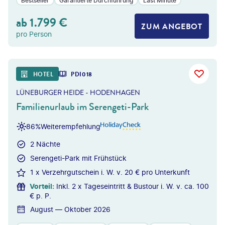
Bestseller
Garantierte Durchführung
Last Minute
ab
1.799
€
ZUM ANGEBOT
pro Person
HOTEL
PDI018
LÜNEBURGER HEIDE - HODENHAGEN
Familienurlaub im Serengeti-Park
86%
Weiterempfehlung
2 Nächte
Serengeti-Park mit Frühstück
1 x Verzehrgutschein i. W. v. 20 € pro Unterkunft
Vorteil
:
Inkl. 2 x Tageseintritt & Bustour i. W. v. ca. 100
€ p. P.
August — Oktober 2026