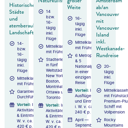
Naturkulissen
großer
Amsterdam
Historische
Weite
ab/an
Städte
14
Vancouver
bzw.
und
16-
mit
16-
tägig
atemberaubende
Vancouver
tägig
inkl.
Landschaften
inkl.
Island
Flüge
Flüge
inkl.
Mittelklassehotels
14-
Mittelklassehotels
Westkanada-
mit Frühstück
bzw.
mit Frühstück
Rundreise
16-
6 Metropolen
Stadterlebnisse
tägig
& 5
in fünf
inkl.
Nationalparks
20-
Weltstädten:
Flüge
in einer
tägig
New York,
einzigen
inkl.
Mittelklassehotels
Boston,
Reise
Flüge
mit Frühstück
Montréal,
Vorteil
:
Inkl.
Mittelklasseh
Garantierte
Ottawa und
Ausflüge
mit Frühstüc
Durchführung
Toronto
und Eintritte
Premium-Plu
Vorteil
:
Inkl.
Vorteil
:
Inkl.
i. W. v. ca.
Schiff mit
Aktivitäten
Aktivitäten
240 € p. P.
Vollpension
& Eintritte i.
& Eintritte i.
April —
Rocky
W. v. ca.
W. v. ca.
September
Mountains
420 € p. P.
420 € p. P.