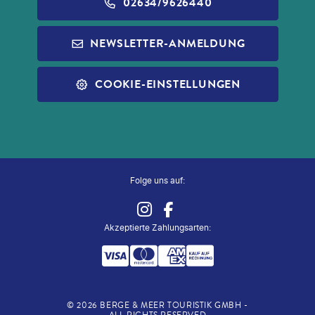
BARRIEREFREIHEIT
ALDI GESCHENKGUTSCHEINE
02634/9626440
REISEFÜHRER
INFOS ZUR PAUSCHALREISE
ALDI MUSIC
NEWSLETTER-ANMELDUNG
SLEEP & FLY
REISECHECKLISTE
ALDI NORD
ALLE SERVICES
COOKIE-EINSTELLUNGEN
ALDI SÜD
ZUG ZUM FLUG
Folge uns auf:
Akzeptierte Zahlungsarten
:
©
2026
BERGE & MEER TOURISTIK GMBH -