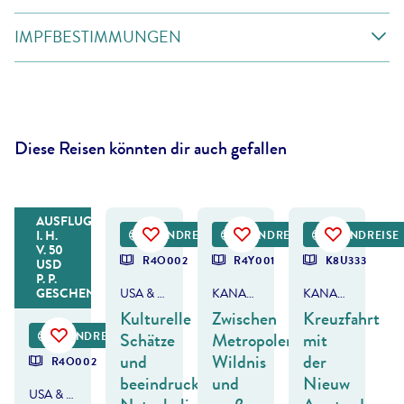
IMPFBESTIMMUNGEN
Diese Reisen könnten dir auch gefallen
AUSFLUGSGUTHABEN*
©
svetikd - gty
©
svetikd - gty
©
swissmediavision - gty
I. H.
RUNDREISE
RUNDREISE
RUNDREISE
V. 50
R4O002
R4Y001
K8U333
USD
P. P.
GESCHENKT
USA & KANADA
KANADA
KANADA & ALASKA
Kulturelle
Zwischen
Kreuzfahrt
Schätze
Metropolen,
mit
RUNDREISE
und
Wildnis
der
R4O002
beeindruckende
und
Nieuw
USA & KANADA