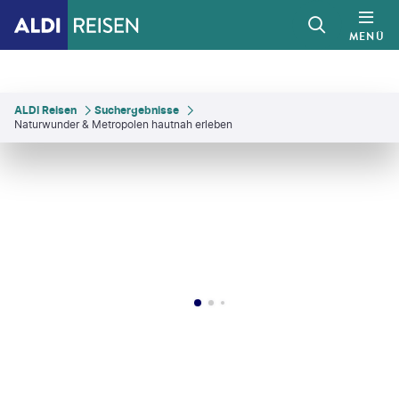
MENÜ
ALDI Reisen
Suchergebnisse
Naturwunder & Metropolen hautnah erleben
dymari - gty
©
benedek-gty
©
benedek
©
emranashraf-gty