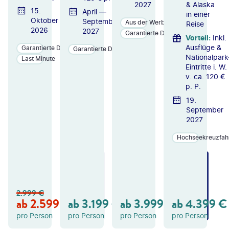
2027
& Alaska
15.
April —
in einer
Oktober
September
Aus der Werbung
Reise
2026
2027
Garantierte Durchführung
Vorteil
:
Inkl.
Ausflüge &
Garantierte Durchführung
Garantierte Durchführung
Nationalpark
Last Minute
Eintritte i. W.
v. ca. 120 €
p. P.
19.
September
2027
Hochseekreuzfah
ZU
ZU
ZU
M
M
M
A
A
A
N
N
N
2.999
€
GE
GE
GE
ab
2.599
€
ab
3.199
€
ab
3.999
€
ab
4.399
€
B
B
B
OT
OT
OT
pro Person
pro Person
pro Person
pro Person