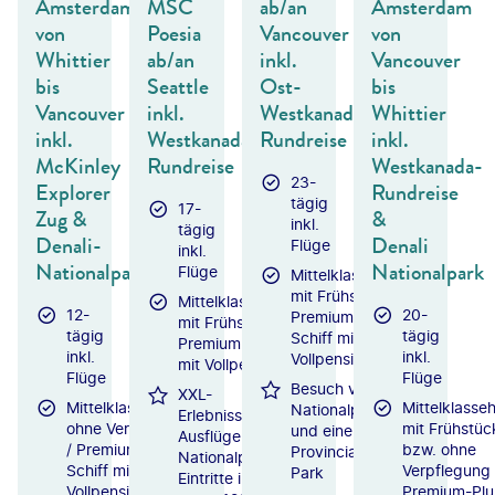
Amsterdam
MSC
ab/an
Amsterdam
von
Poesia
Vancouver
von
Whittier
ab/an
inkl.
Vancouver
bis
Seattle
Ost-
bis
Vancouver
inkl.
Westkanada-
Whittier
inkl.
Westkanada-
Rundreise
inkl.
McKinley
Rundreise
Westkanada-
23-
Explorer
Rundreise
tägig
17-
Zug &
&
inkl.
tägig
Denali-
Denali
Flüge
inkl.
Nationalpark
Nationalpark
Flüge
Mittelklassehotels
mit Frühstück /
Mittelklassehotels
12-
20-
Premium-Plus-
mit Frühstück /
tägig
tägig
Schiff mit
Premium-Schiff
inkl.
inkl.
Vollpension
mit Vollpension
Flüge
Flüge
Besuch von 4
XXL-
Mittelklassehotels
Mittelklasseh
Nationalparks
Erlebnisse:
ohne Verpflegung
mit Frühstüc
und einem
Ausflüge &
/ Premium-Plus-
bzw. ohne
Provincial
Nationalpark-
Schiff mit
Verpflegung 
Park
Eintritte i. W.
Vollpension
Premium-Plu