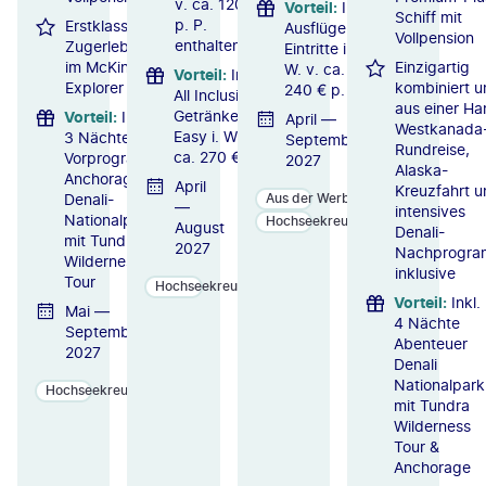
v. ca. 120 €
Vorteil
:
Inkl.
Schiff mit
p. P.
Erstklassiges
Ausflüge &
Vollpension
enthalten
Zugerlebnis
Eintritte i.
im McKinley
Einzigartig
W. v. ca.
Vorteil
:
Inkl.
Explorer
kombiniert u
240 € p. P.
All Inclusive-
aus einer Ha
Getränkepaket
Vorteil
:
Inkl.
April —
Westkanada
Easy i. W. v.
3 Nächte
September
Rundreise,
ca. 270 € p. P.
Vorprogramm
2027
Alaska-
Anchorage &
April
Kreuzfahrt u
Denali-
Aus der Werbung
—
intensives
Nationalpark
Hochseekreuzfahrten
August
Denali-
mit Tundra
2027
Nachprogr
Wilderness
inklusive
Tour
Hochseekreuzfahrten
Vorteil
:
Inkl.
Mai —
4 Nächte
September
Abenteuer
2027
Denali
Nationalpark
Hochseekreuzfahrten
mit Tundra
Wilderness
Tour &
Anchorage