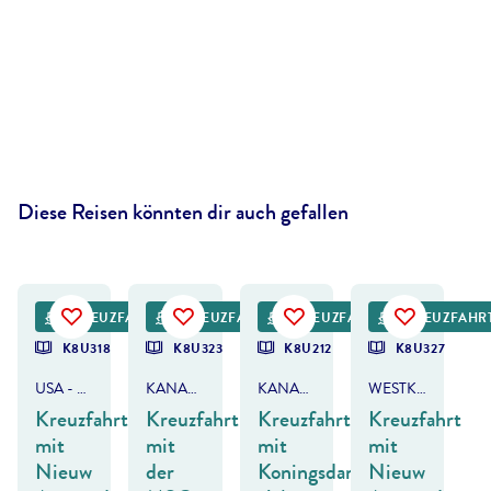
Diese Reisen könnten dir auch gefallen
©
balberts-gty
©
Gregory Cali - gty
KREUZFAHRT
KREUZFAHRT
KREUZFAHRT
KREUZFAHR
K8U318
K8U323
K8U212
K8U327
USA - ALASKA & KANADA
KANADA & ALASKA
KANADA & ALASKA
WESTKANADA & ALASKA
Kreuzfahrt
Kreuzfahrt
Kreuzfahrt
Kreuzfahrt
mit
mit
mit
mit
Nieuw
der
Koningsdam
Nieuw