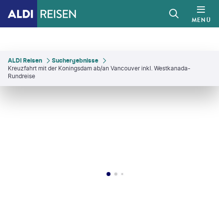
MENÜ
ALDI Reisen
Suchergebnisse
Kreuzfahrt mit der Koningsdam ab/an Vancouver inkl. Westkanada-
Rundreise
AJackson - gty
©
wwing - gty
©
pabradyphoto