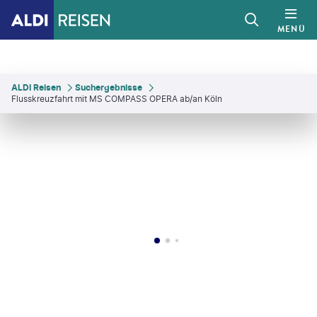
MENÜ
ALDI Reisen
Suchergebnisse
Flusskreuzfahrt mit MS COMPASS OPERA ab/an Köln
©
fokkebok - gty
©
Dennis van de Water