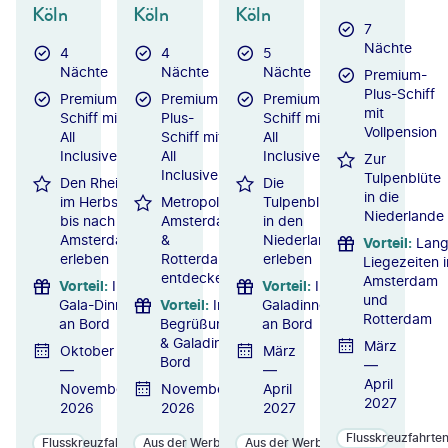
Köln
Köln
Köln
7
Nächte
4
4
5
Nächte
Nächte
Nächte
Premium-
Plus-Schiff
Premium-
Premium-
Premium-
mit
Schiff mit
Plus-
Schiff mit
Vollpension
All
Schiff mit
All
Inclusive
All
Inclusive
Zur
Inclusive
Tulpenblüte
Den Rhein
Die
in die
im Herbst
Metropolen
Tulpenblüte
Niederlande
bis nach
Amsterdam
in den
Amsterdam
&
Niederlanden
Vorteil
:
Lan
erleben
Rotterdam
erleben
Liegezeiten i
entdecken
Amsterdam
Vorteil
:
Inkl.
Vorteil
:
Inkl.
und
Gala-Dinner
Vorteil
:
Inkl.
Galadinner
Rotterdam
an Bord
Begrüßungsgetränk
an Bord
& Galadinner an
März
Oktober
März
Bord
—
—
—
April
November
November
April
2027
2026
2026
2027
Flusskreuzfahrte
Flusskreuzfahrten
Aus der Werbung
Aus der Werbung