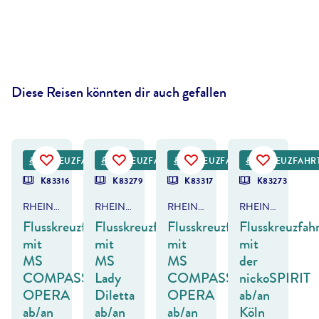
Diese Reisen könnten dir auch gefallen
gor Tichonow - gty
©
neirfy - gty
©
Juan Maria Coy - gty
©
dennisvdw - gty
KREUZFAHRT
KREUZFAHRT
KREUZFAHRT
KREUZFAHR
K83316
K83279
K83317
K83273
RHEIN - NIEDERLANDE
RHEIN - NIEDERLANDE
RHEIN - NIEDERLANDE
RHEIN - NIEDERLANDE/IJSSELMEER
Flusskreuzfahrt
Flusskreuzfahrt
Flusskreuzfahrt
Flusskreuzfah
mit
mit
mit
mit
MS
MS
MS
der
COMPASS
Lady
COMPASS
nickoSPIRIT
OPERA
Diletta
OPERA
ab/an
ab/an
ab/an
ab/an
Köln