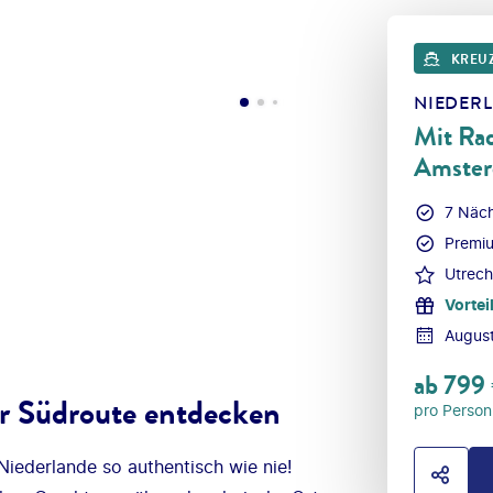
KREU
NIEDER
Mit Ra
Amste
7 Näc
Premiu
Utrech
Vortei
Augus
ab
799
er Südroute entdecken
pro Person
Niederlande so authentisch wie nie!
HOTE