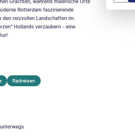
chen Grachten, während malerische Orte
oderne Rotterdam faszinierende
n den reizvollen Landschaften im
erzen" Hollands verzaubern - eine
tur!
e
Radreisen
 unterwegs