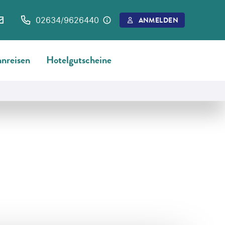
02634/9626440
ANMELDEN
nreisen
Hotelgutscheine
©
shotsstudio