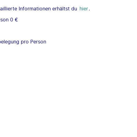
illierte Informationen erhältst du
hier
.
rson 0 €
€
nbelegung pro Person