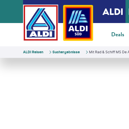
Deals
ALDI Reisen
Suchergebnisse
Mit Rad & Schiff MS De
zowska - gty