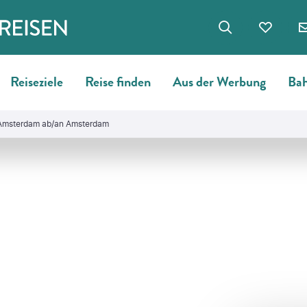
Reiseziele
Reise finden
Aus der Werbung
Bah
 Amsterdam ab/an Amsterdam
©
RuudMorijn-gty