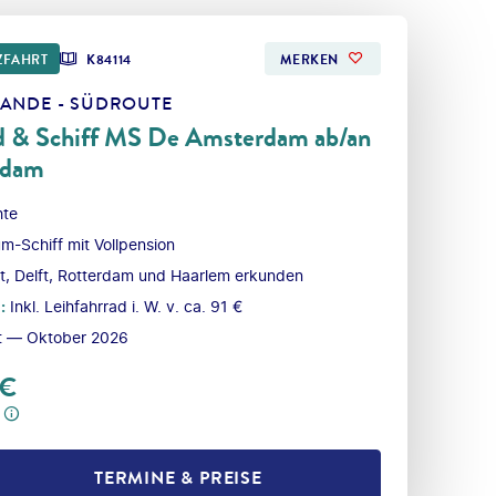
ZFAHRT
K84114
MERKEN
LANDE - SÜDROUTE
d & Schiff MS De Amsterdam ab/an
rdam
hte
m-Schiff mit Vollpension
t, Delft, Rotterdam und Haarlem erkunden
l
:
Inkl. Leihfahrrad i. W. v. ca. 91 €
t — Oktober 2026
€
TERMINE & PREISE
L TEILEN