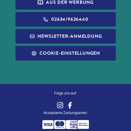
PRINCESS CRUISES
REISEVERSICHERUNG
AUS DER WERBUNG
DATENSCHUTZ
ALDI FOTO
NORWEGIAN CRUISE LINE
WIDERRUF VERSICHERUNGEN
BARRIEREFREIHEIT
ALDI GESCHENKGUTSCHEINE
02634/9626440
REISEFÜHRER
INFOS ZUR PAUSCHALREISE
ALDI MUSIC
NEWSLETTER-ANMELDUNG
SLEEP & FLY
REISECHECKLISTE
ALDI NORD
ALLE SERVICES
COOKIE-EINSTELLUNGEN
ALDI SÜD
ZUG ZUM FLUG
Folge uns auf:
Akzeptierte Zahlungsarten
: