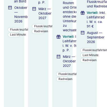
an Bord
Flusskreuzfa
p. P.
Routen
und Radreis
und Orte
Oktober
März —
entdecken,
—
Vorteil
:
Inkl.
Oktober
ohne die
November
Leihfahrrad
2027
Unterkunft
2026
i. W. v. ca.
zu
91 €
Flusskreuzfahrten
Flusskreuzfahrten
wechseln
Radreisen
August —
Last Minute
Vorteil
:
Inkl.
September
Leihfahrrad
2026
i. W. v. 98 €
p. P.
Flusskreuzfahrte
Last Minute
März —
Radreisen
Oktober
2027
Flusskreuzfahrten
Radreisen
ZU
ZU
ZU
M
M
M
A
A
A
N
N
N
GE
GE
GE