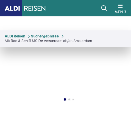
MENÜ
ALDI Reisen
Suchergebnisse
Mit Rad & Schiff MS De Amsterdam ab/an Amsterdam
zowska - gty
©
RuudMorijn-gty
©
shotsstudio