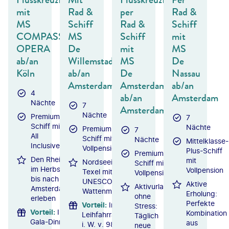
mit
Rad &
per
Rad &
MS
Schiff
Rad &
Schiff
COMPASS
MS
Schiff
mit
OPERA
De
mit
MS
ab/an
Willemstad
MS
De
Köln
ab/an
De
Nassau
Amsterdam
Amsterdam
ab/an
4
ab/an
Amsterdam
Nächte
7
Amsterdam
Nächte
Premium-
7
Schiff mit
Nächte
Premium-
7
All
Schiff mit
Nächte
Mittelklasse-
Inclusive
Vollpension
Plus-Schiff
Premium-
Den Rhein
mit
Nordseeinsel
Schiff mit
im Herbst
Vollpension
Texel mit
Vollpension
bis nach
UNESCO-
Aktive
Aktivurlaub
Amsterdam
Wattenmeer
Erholung:
ohne
erleben
Perfekte
Vorteil
:
Inkl.
Stress:
Vorteil
:
Inkl.
Kombination
Leihfahrrad
Täglich
Gala-Dinner
aus
i. W. v. 98 €
neue