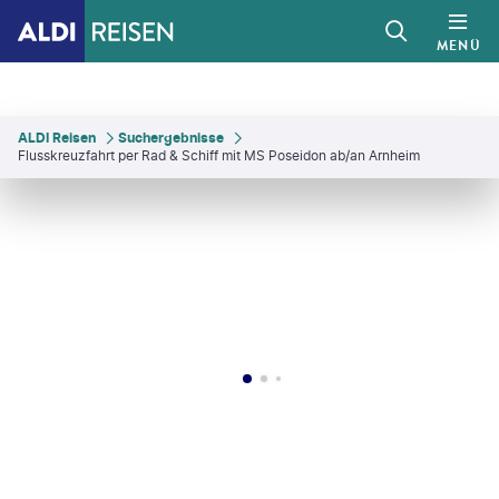
MENÜ
ALDI Reisen
Suchergebnisse
Flusskreuzfahrt per Rad & Schiff mit MS Poseidon ab/an Arnheim
nneke Luijting - gty
©
Milos Ruzicka - gty
©
Belus - gty