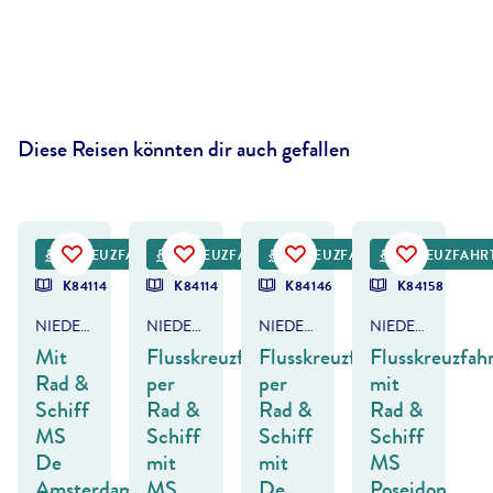
Diese Reisen könnten dir auch gefallen
rzozowska - gty
©
verve231-gty
©
jan van der Wolf - gty
©
Frans Sellies - gty
KREUZFAHRT
FRÜHBUCHER-VORTEIL
KREUZFAHRT
FRÜHBUCHER-VORTEIL
KREUZFAHRT
KREUZFAHR
K84114
K84114
K84146
K84158
NIEDERLANDE - SÜDROUTE
NIEDERLANDE - SÜDROUTE
NIEDERLANDE - HANSEROUTE
NIEDERLANDE - MAAS
Mit
Flusskreuzfahrt
Flusskreuzfahrt
Flusskreuzfah
Rad &
per
per
mit
Schiff
Rad &
Rad &
Rad &
MS
Schiff
Schiff
Schiff
De
mit
mit
MS
Amsterdam
MS
De
Poseidon