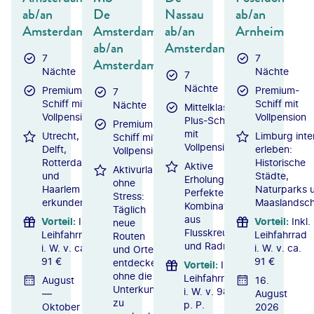
ab/an
De
Nassau
ab/an
Amsterdam
Amsterdam
ab/an
Arnheim
ab/an
Amsterdam
7
7
Amsterdam
Nächte
Nächte
7
Nächte
Premium-
Premium-
7
Schiff mit
Schiff mit
Nächte
Mittelklasse-
Vollpension
Vollpension
Plus-Schiff
Premium-
mit
Utrecht,
Limburg inte
Schiff mit
Vollpension
Delft,
erleben:
Vollpension
Rotterdam
Historische
Aktive
Aktivurlaub
und
Städte,
Erholung:
ohne
Haarlem
Naturparks 
Perfekte
Stress:
erkunden
Maaslandsch
Kombination
Täglich
aus
Vorteil
:
Inkl.
Vorteil
:
Inkl.
neue
Flusskreuzfahrt
Leihfahrrad
Leihfahrrad
Routen
und Radreise
i. W. v. ca.
i. W. v. ca.
und Orte
91 €
91 €
entdecken,
Vorteil
:
Inkl.
ohne die
Leihfahrrad
August
16.
Unterkunft
i. W. v. 98 €
—
August
zu
p. P.
Oktober
2026