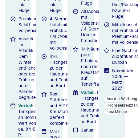
Flüge
inkl.
inkl.
Hin-/Rückflu
Flüge
Flüge
bzw. inkl.
AIDAcosma
Flüge
mit
Premium-
4-Sterne-
Vollpension
Schiff mit
Hotel mit
Mittelklasseh
/ 4-Sterne-
Vollpension
Frühstück
mit Frühstüc
Hotel mit
/ AIDAblu
Premium-Sch
Auszeit
Frühstück
mit
mit Vollpens
im
Vollpension
14 Nächte
Atlantik:
Eine Nacht i
pure
Dem
Inkl.
südafrikanis
Erholung
Winter
Tischgetränke
Durban
nach der
entfliehen
zu den
November
Kreuzfahrt
oder den
Hauptmahlzeiten
2026 —
auf
Frühling
und Trinkgelder
März
Teneriffa
unter
an Bord
2027
Palmen
Vorteil
:
Inkl.
Rom-
begrüßen
Tischgetränke
Aus der Werbung
Städtereise
zu den
Vorteil
:
Inkl.
und AIDA-
Hochseekreuzfah
Hauptmahlzeiten
Trinkgelder
Kreuzfahrt
Last Minute
und Trinkgelder
an Bord im
perfekt
an Bord
Wert von
kombiniert
ca. 84 € p.
Januar
März
P.
—
2027