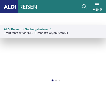
MENÜ
ALDI Reisen
Suchergebnisse
Kreuzfahrt mit der MSC Orchestra ab/an Istanbul
DART - gty
©
SimonSkafar - gty
©
Kanturu
©
MSC