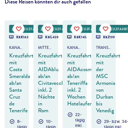
Diese Reisen könnten dir auch gefallen
lena-studio - gty
©
Michael Lutz - gty
KREUZFAHRT
KREUZFAHRT
KREUZFAHRT
KREUZFAHR
K8K163
K8G439
K8K145
K8Z199
KANAREN & MADEIRA
MITTELMEER - ITALIEN & MALTA
KANAREN & MADEIRA
TRANSAFRIKA
Kreuzfahrt
Kreuzfahrt
Kreuzfahrt
Kreuzfahrt
mit
mit
mit
mit
Costa
AIDAblu
AIDAcosma
der
Smeralda
ab/an
ab/an
MSC
ab/an
Civitavecchia
Teneriffa
Armonia
Santa
inkl. 2
inkl. 2
von
Cruz
Nächte
Wochen
Durban
de
in
Hotelaufenthalt
bis
Tenerife
Rom
Venedig
22-
tägig
8-
10-
29- bzw. 34
inkl.
tägig
tägig
tägig inkl.