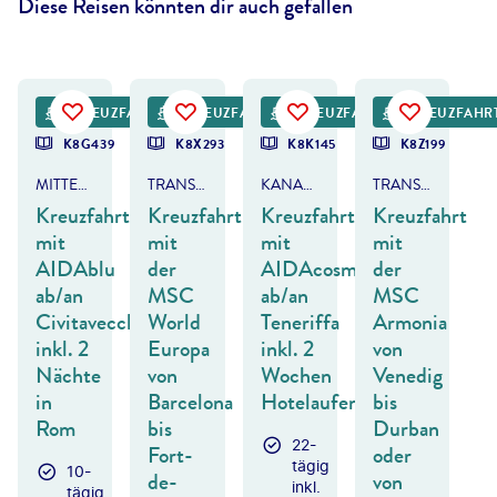
Diese Reisen könnten dir auch gefallen
©
MSC World Europa
©
Michael Lutz - gty
KREUZFAHRT
KREUZFAHRT
KREUZFAHRT
KREUZFAHR
K8G439
K8X293
K8K145
K8Z199
MITTELMEER - ITALIEN & MALTA
TRANSATLANTIK
KANAREN & MADEIRA
TRANSAFRIKA
Kreuzfahrt
Kreuzfahrt
Kreuzfahrt
Kreuzfahrt
mit
mit
mit
mit
AIDAblu
der
AIDAcosma
der
ab/an
MSC
ab/an
MSC
Civitavecchia
World
Teneriffa
Armonia
inkl. 2
Europa
inkl. 2
von
Nächte
von
Wochen
Venedig
in
Barcelona
Hotelaufenthalt
bis
Rom
bis
Durban
22-
Fort-
oder
tägig
10-
de-
von
inkl.
tägig