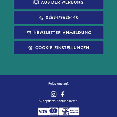
PRINCESS CRUISES
REISEVERSICHERUNG
AUS DER WERBUNG
DATENSCHUTZ
ALDI FOTO
NORWEGIAN CRUISE LINE
WIDERRUF VERSICHERUNGEN
BARRIEREFREIHEIT
ALDI GESCHENKGUTSCHEINE
02634/9626440
REISEFÜHRER
INFOS ZUR PAUSCHALREISE
ALDI MUSIC
NEWSLETTER-ANMELDUNG
SLEEP & FLY
REISECHECKLISTE
ALDI NORD
ALLE SERVICES
COOKIE-EINSTELLUNGEN
ALDI SÜD
ZUG ZUM FLUG
Folge uns auf:
Akzeptierte Zahlungsarten
: