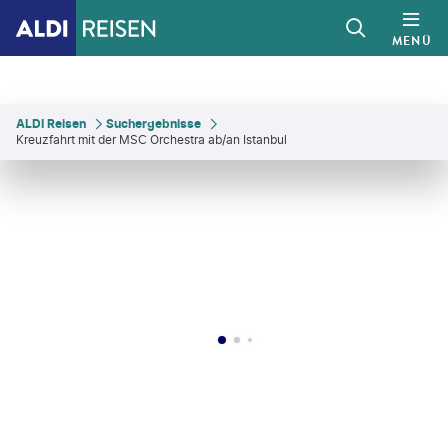
MENÜ
ALDI Reisen
Suchergebnisse
Kreuzfahrt mit der MSC Orchestra ab/an Istanbul
DART - gty
©
SimonSkafar - gty
©
Kanturu
©
MSC