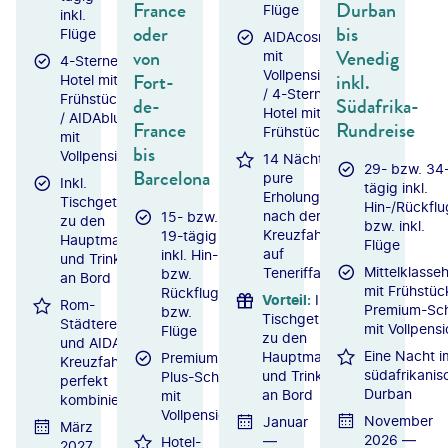
France
Durban
Flüge
inkl.
oder
bis
Flüge
AIDAcosma
von
Venedig
mit
4-Sterne-
Vollpension
Fort-
inkl.
Hotel mit
/ 4-Sterne-
Frühstück
de-
Südafrika-
Hotel mit
/ AIDAblu
France
Rundreise
Frühstück
mit
bis
Vollpension
14 Nächte
29- bzw. 34
Barcelona
pure
Inkl.
tägig inkl.
Erholung
Tischgetränke
Hin-/Rückflu
nach der
15- bzw.
zu den
bzw. inkl.
Kreuzfahrt
19-tägig
Hauptmahlzeiten
Flüge
auf
inkl. Hin-
und Trinkgelder
Mittelklasseh
Teneriffa
bzw.
an Bord
mit Frühstüc
Rückflug
Vorteil
:
Inkl.
Rom-
Premium-Sch
bzw.
Tischgetränke
Städtereise
mit Vollpens
Flüge
zu den
und AIDA-
Eine Nacht i
Hauptmahlzeiten
Premium-
Kreuzfahrt
südafrikanis
und Trinkgelder
Plus-Schiff
perfekt
Durban
an Bord
mit
kombiniert
Vollpension
November
Januar
März
2026 —
—
Hotel-
2027