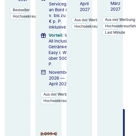
März
April
Servicegebühr
2027
2027
an Bord i. W.
Bestseller
v. bis zu 204
Hochseekreuzfahrten
Aus der Werbung
Aus der Werbung
€ p. P.
Hochseekreuzfah
Hochseekreuzfahrten
inklusive
Last Minute
Vorteil
:
Inkl.
All Inclusive-
Getränkepaket
Easy i. W. v.
über 500 € p.
P.
November
2026 —
April 2027
Aus der Werbung
Hochseekreuzfahrten
ZU
ZU
ZU
M
M
M
A
A
A
N
N
N
2.099
€
GE
GE
GE