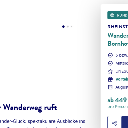
RUND
RHEINST
Wander
Bornho
5 bzw.
Mittel
UNESCO
Vortei
Augus
ab
449
r Wanderweg ruft
pro Person
nder-Glück: spektakuläre Ausblicke ins
HOTE