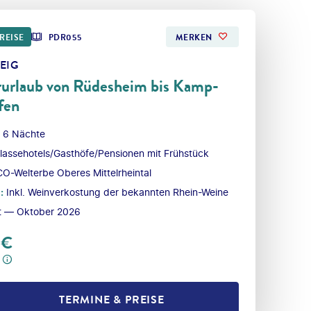
REISE
PDR055
MERKEN
EIG
urlaub von Rüdesheim bis Kamp-
fen
 6 Nächte
klassehotels/Gasthöfe/Pensionen mit Frühstück
-Welterbe Oberes Mittelrheintal
l
:
Inkl. Weinverkostung der bekannten Rhein-Weine
t — Oktober 2026
€
TERMINE & PREISE
L TEILEN