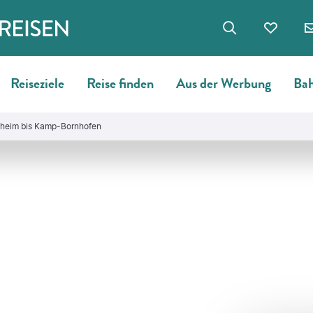
Reiseziele
Reise finden
Aus der Werbung
Bah
heim bis Kamp-Bornhofen
©
Manfred Koert