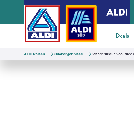
Deals
ALDI Reisen
Suchergebnisse
Wanderurlaub von Rüdes
Eurohike
©
instamatics-gty