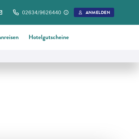
02634/9626440
ANMELDEN
nreisen
Hotelgutscheine
©
Eurohike