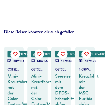
Diese Reisen könnten dir auch gefallen
©
cassinga-gty
©
Mats Anda - gty
©
SeanPavonePhoto - gty
KREUZFAHRT
KREUZFAHRT
KREUZFAHRT
KREUZFAHR
K8W154
K8W155
K8W183
K8W490
OSTSEE - NORWEGEN - OSLO
OSTSEE - NORWEGEN - OSLO
OSTSEE - BALTIKUM & FINNLAND
NORWEGEN & DÄNEMARK
Mini-
Mini-
Seereise
Kreuzfahrt
Kreuzfahrt
Kreuzfahrt
mit
mit
mit
mit
dem
der
der
der
DFDS-
MSC
Color
Color
Fährschiff
Euribia
Fantasy/Magic
Fantasy/Magic
ab/an
ab/an