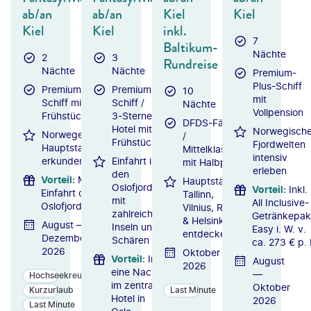
ab/an
ab/an
Kiel
Kiel
Kiel
Kiel
inkl.
7
Baltikum-
Nächte
2
3
Rundreise
Nächte
Nächte
Premium-
Plus-Schiff
Premium-
Premium-
10
mit
Schiff mit
Schiff /
Nächte
Vollpension
Frühstück
3-Sterne-
DFDS-Fährschiff
Hotel mit
Norwegisch
Norwegens
/
Frühstück
Fjordwelten
Hauptstadt
Mittelklassehotels
intensiv
erkunden
Einfahrt in
mit Halbpension
erleben
den
Vorteil
:
Malerische
Hauptstädte
Oslofjord
Vorteil
:
Inkl.
Einfahrt durch den
Tallinn,
mit
All Inclusive-
Oslofjord
Vilnius, Riga
zahlreichen
Getränkepak
& Helsinki
August —
Inseln und
Easy i. W. v.
entdecken
Dezember
Schären
ca. 273 € p. 
2026
Oktober
Vorteil
:
Inkl.
August
2026
eine Nacht
—
Hochseekreuzfahrten
im zentralen
Oktober
Kurzurlaub
Last Minute
Hotel in
2026
Last Minute