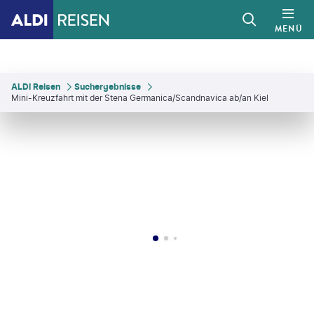
MENÜ
ALDI Reisen
Suchergebnisse
Mini-Kreuzfahrt mit der Stena Germanica/Scandnavica ab/an Kiel
 Svensson - gty
©
Stena Line
©
Thomas Lotter
©
Ulf Svane/Westsweden.com