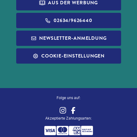
PRINCESS CRUISES
REISEVERSICHERUNG
AUS DER WERBUNG
DATENSCHUTZ
ALDI FOTO
NORWEGIAN CRUISE LINE
WIDERRUF VERSICHERUNGEN
BARRIEREFREIHEIT
ALDI GESCHENKGUTSCHEINE
02634/9626440
REISEFÜHRER
INFOS ZUR PAUSCHALREISE
ALDI MUSIC
NEWSLETTER-ANMELDUNG
SLEEP & FLY
REISECHECKLISTE
ALDI NORD
ALLE SERVICES
COOKIE-EINSTELLUNGEN
ALDI SÜD
ZUG ZUM FLUG
Folge uns auf:
Akzeptierte Zahlungsarten
: