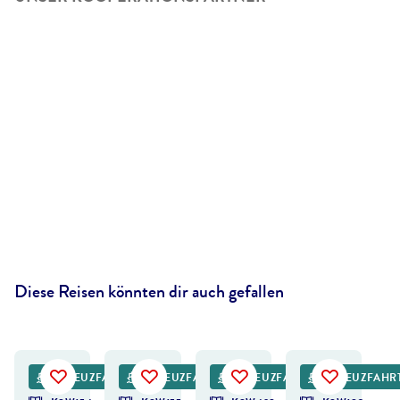
Diese Reisen könnten dir auch gefallen
©
cassinga-gty
©
Mats Anda - gty
©
SeanPavonePhoto - gty
KREUZFAHRT
KREUZFAHRT
KREUZFAHRT
KREUZFAHR