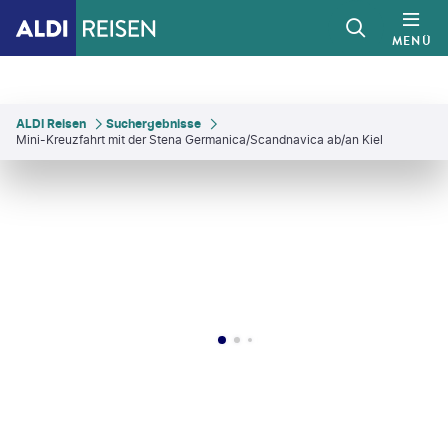
MENÜ
ALDI Reisen
Suchergebnisse
Mini-Kreuzfahrt mit der Stena Germanica/Scandnavica ab/an Kiel
 Svensson - gty
©
Stena Line
©
Thomas Lotter
©
Ulf Svane/Westsweden.com