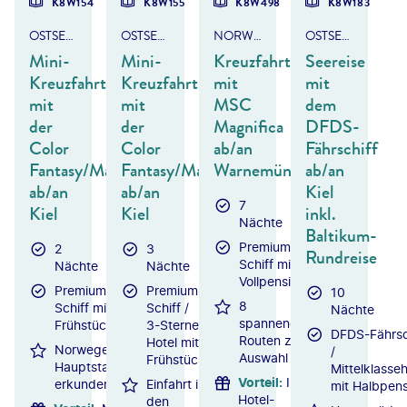
K8W154
K8W155
K8W498
K8W183
OSTSEE - NORWEGEN - OSLO
OSTSEE - NORWEGEN - OSLO
NORWEGEN ODER BALTIKUM
OSTSEE - BALTIKUM & FINNLAND
Mini-
Mini-
Kreuzfahrt
Seereise
Kreuzfahrt
Kreuzfahrt
mit
mit
mit
mit
MSC
dem
der
der
Magnifica
DFDS-
Color
Color
ab/an
Fährschiff
Fantasy/Magic
Fantasy/Magic
Warnemünde
ab/an
ab/an
ab/an
Kiel
7
Kiel
Kiel
inkl.
Nächte
Baltikum-
Premium-
2
3
Rundreise
Schiff mit
Nächte
Nächte
Vollpension
Premium-
Premium-
10
8
Schiff mit
Schiff /
Nächte
spannende
Frühstück
3-Sterne-
DFDS-Fährsc
Routen zur
Hotel mit
Norwegens
/
Auswahl
Frühstück
Hauptstadt
Mittelklasseh
Vorteil
:
Inkl.
erkunden
Einfahrt in
mit Halbpens
Hotel-
den