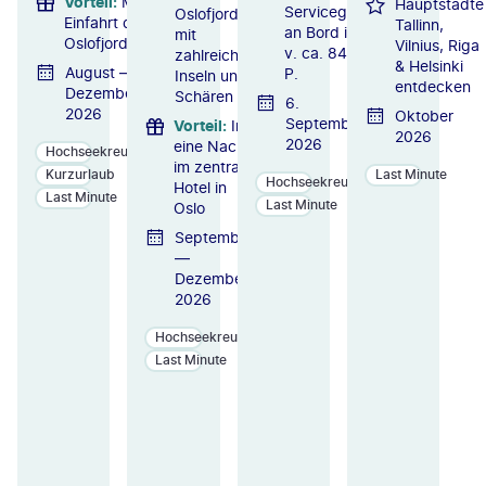
Vorteil
:
Malerische
Hauptstädte
Servicegebühr
Oslofjord
Einfahrt durch den
Tallinn,
an Bord i. W.
mit
Oslofjord
Vilnius, Riga
v. ca. 84 € p.
zahlreichen
& Helsinki
August —
P.
Inseln und
entdecken
Dezember
Schären
6.
2026
Oktober
September
Vorteil
:
Inkl.
2026
2026
eine Nacht
Hochseekreuzfahrten
im zentralen
Kurzurlaub
Last Minute
Hochseekreuzfahrten
Hotel in
Last Minute
Last Minute
Oslo
September
—
Dezember
2026
Hochseekreuzfahrten
Last Minute
ZU
ZU
ZU
M
M
M
A
A
A
N
N
N
GE
GE
GE