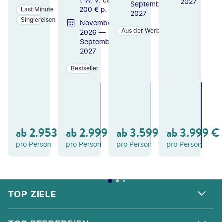
2027
September
200 € p. P.
Last Minute
2027
Singlereisen
November
Aus der Werbung
2026 —
September
2027
Bestseller
ZU
ZU
ZU
M
M
M
A
A
A
N
N
N
GE
GE
GE
ab
2.953
€
ab
2.999
€
ab
3.599
€
ab
3.999
€
B
B
B
OT
OT
OT
pro Person
pro Person
pro Person
pro Person
FOOTER
Footer navigation
TOP ZIELE
ALPEN