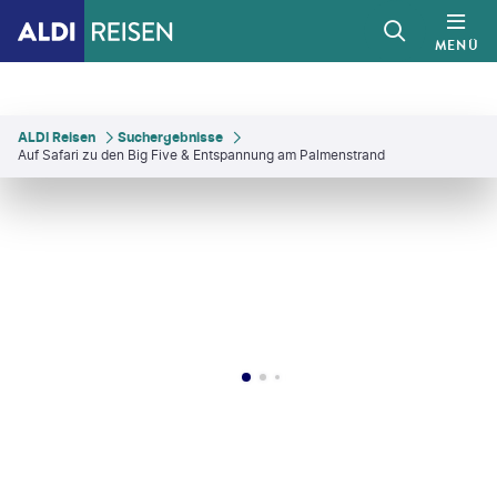
MENÜ
ALDI Reisen
Suchergebnisse
Auf Safari zu den Big Five & Entspannung am Palmenstrand
xipix - gty
©
Volodymyr Burdiak
©
Maurizio Lanini-gty