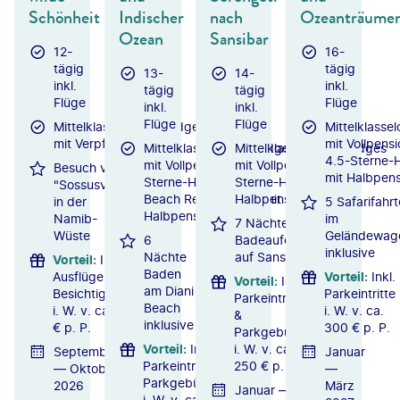
Schönheit
Indischer
nach
Ozeanträume
Ozean
Sansibar
12-
16-
tägig
tägig
13-
14-
inkl.
inkl.
tägig
tägig
Flüge
Flüge
inkl.
inkl.
Flüge
Flüge
Mittelklassehotels/Lodges
Mittelklasse
mit Verpflegung
mit Vollpensi
Mittelklassehotels/Lodges
Mittelklassehotels/Lodges
4.5-Sterne-H
mit Vollpension / 4.5-
mit Vollpension / 4-
Besuch von
mit Halbpens
Sterne-Hotel Leopard
Sterne-Hotel mit
"Sossusvlei"
Beach Resort & SPA mit
Halbpension
in der
5 Safarifahr
Halbpension
Namib-
im
7 Nächte
Wüste
Geländewag
6
Badeaufenthalt
inklusive
Nächte
auf Sansibar
Vorteil
:
Inkl.
Baden
Ausflüge &
Vorteil
:
Inkl.
Vorteil
:
Inkl.
am Diani
Besichtigungen
Parkeintritte
Parkeintritten
Beach
i. W. v. ca. 200
i. W. v. ca.
&
inklusive
€ p. P.
300 € p. P.
Parkgebühren
Vorteil
:
Inkl.
i. W. v. ca.
September
Januar
Parkeintritte &
250 € p. P.
— Oktober
—
Parkgebühren
2026
März
Januar —
i. W. v. ca.