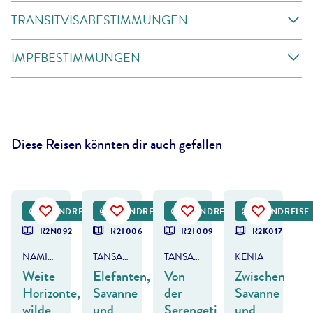
TRANSITVISABESTIMMUNGEN
IMPFBESTIMMUNGEN
Diese Reisen könnten dir auch gefallen
paulafrench - gty
©
1001slide - gty
©
InnerPeaceSeeker - gty
©
ShahinOlakara - gty
RUNDREISE
RUNDREISE
RUNDREISE
RUNDREISE
DEAL
R2N092
R2T006
R2T009
R2K017
NAMIBIA
TANSANIA & KENIA
TANSANIA & SANSIBAR
KENIA
Weite
Elefanten,
Von
Zwischen
Horizonte,
Savanne
der
Savanne
wilde
und
Serengeti
und