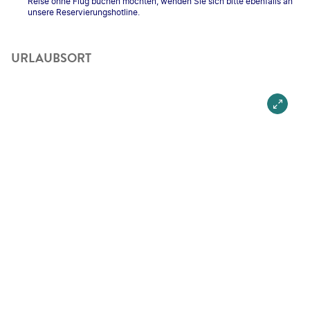
Reise ohne Flug buchen möchten, wenden Sie sich bitte ebenfalls an
unsere Reservierungshotline.
URLAUBSORT