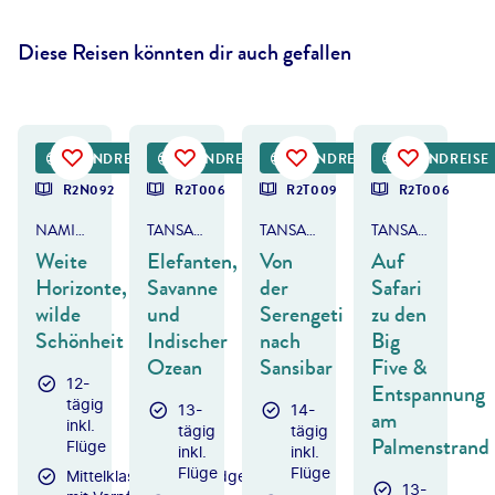
Diese Reisen könnten dir auch gefallen
paulafrench - gty
©
1001slide - gty
©
InnerPeaceSeeker - gty
©
Rixipix - gty
RUNDREISE
RUNDREISE
RUNDREISE
RUNDREISE
DEAL
R2N092
R2T006
R2T009
R2T006
NAMIBIA
TANSANIA & KENIA
TANSANIA & SANSIBAR
TANSANIA & KENIA
Weite
Elefanten,
Von
Auf
Horizonte,
Savanne
der
Safari
wilde
und
Serengeti
zu den
Schönheit
Indischer
nach
Big
Ozean
Sansibar
Five &
12-
Entspannung
tägig
13-
14-
am
inkl.
tägig
tägig
Palmenstrand
Flüge
inkl.
inkl.
Flüge
Flüge
Mittelklassehotels/Lodges
13-