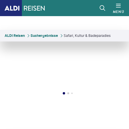
MENÜ
ALDI Reisen
Suchergebnisse
Safari, Kultur & Badeparadies
terguni - gty
©
Stephane Perrier
©
InnerPeaceSeeker - gty
©
NNehring - gty