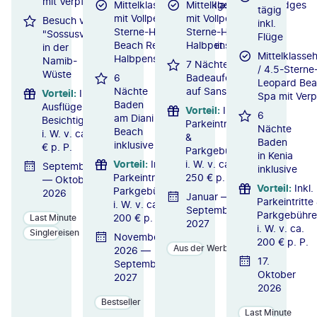
mit Verpflegung
Mittelklassehotels/Lodges
Mittelklassehotels/Lodges
tägig
mit Vollpension / 4.5-
mit Vollpension / 4-
Besuch von
inkl.
Sterne-Hotel Leopard
Sterne-Hotel mit
"Sossusvlei"
Flüge
Beach Resort & SPA mit
Halbpension
in der
Mittelklasse
Halbpension
Namib-
7 Nächte
/ 4.5-Sterne
Wüste
6
Badeaufenthalt
Leopard Bea
Nächte
auf Sansibar
Vorteil
:
Inkl.
Spa mit Ver
Baden
Ausflüge &
Vorteil
:
Inkl.
6
am Diani
Besichtigungen
Parkeintritten
Nächte
Beach
i. W. v. ca. 200
&
Baden
inklusive
€ p. P.
Parkgebühren
in Kenia
Vorteil
:
Inkl.
i. W. v. ca.
September
inklusive
Parkeintritte &
250 € p. P.
— Oktober
Vorteil
:
Inkl.
Parkgebühren
2026
Januar —
Parkeintritte
i. W. v. ca.
September
Parkgebühr
200 € p. P.
Last Minute
2027
i. W. v. ca.
Singlereisen
November
200 € p. P.
Aus der Werbung
2026 —
17.
September
Oktober
2027
2026
Bestseller
Last Minute