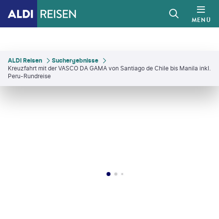
MENÜ
ALDI Reisen
Suchergebnisse
Kreuzfahrt mit der VASCO DA GAMA von Santiago de Chile bis Manila inkl.
Peru-Rundreise
Stock - gty
©
Oleh_Slobodeniuk - gty
©
Mlenny - gty