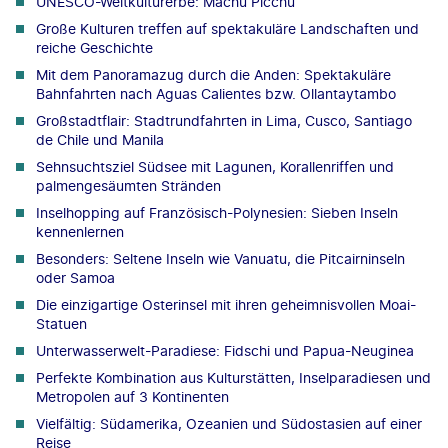
UNESCO-Weltkulturerbe: Machu Picchu
Große Kulturen treffen auf spektakuläre Landschaften und
reiche Geschichte
Mit dem Panoramazug durch die Anden: Spektakuläre
Bahnfahrten nach Aguas Calientes bzw. Ollantaytambo
Großstadtflair: Stadtrundfahrten in Lima, Cusco, Santiago
de Chile und Manila
Sehnsuchtsziel Südsee mit Lagunen, Korallenriffen und
palmengesäumten Stränden
Inselhopping auf Französisch-Polynesien: Sieben Inseln
kennenlernen
Besonders: Seltene Inseln wie Vanuatu, die Pitcairninseln
oder Samoa
Die einzigartige Osterinsel mit ihren geheimnisvollen Moai-
Statuen
Unterwasserwelt-Paradiese: Fidschi und Papua-Neuginea
Perfekte Kombination aus Kulturstätten, Inselparadiesen und
Metropolen auf 3 Kontinenten
Vielfältig: Südamerika, Ozeanien und Südostasien auf einer
Reise