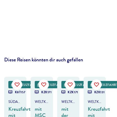
Diese Reisen könnten dir auch gefallen
©
jo Crebbin
©
Ira Sokolovskaya-shutterstock
©
Gary Webber - gty
KREUZFAHRT
KREUZFAHRT
KREUZFAHRT
KREUZFAHR
DEAL
DEAL
K8T157
KZK171
KZK171
KZK131
SÜDAMERIKA
WELTKREUZFAHRT
WELTKREUZFAHRT
WELTKREUZFAHRT
Kreuzfahrt
mit
mit
Kreuzfahrt
mit
MSC
der
mit