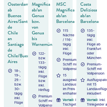
Oosterdam
Magnifica
MSC
Costa
ab
ab/an
Magnifica
Deliziosa
Buenos
Genua
ab/an
ab/an
Aires/Santiago
bzw.
Barcelona
Barcelona
de
von
115
135-
Chile
Genua
Nächte
tägig
an
bis
/ 116-
inkl.
Santiago
Warnemünde
tägig
Flüge ab
de
inkl.
Frankfurt
Flüge
oder
122-
Chile/Buenos
München
bzw.
Premium-
Aires
133-
Schiff mit
Premium-
tägig
Vollpension
Schiff mit
18-,
inkl.
Vollpension
19-,
15
Flüge
29.-
ausgewählte
Ausflugspak
bzw.
bzw.
Landausflüge
mit 15
inkl.
30-
im Preis
Landausflüg
Hinflug
tägig
enthalten
inkludiert
Premium-
inkl.
Vorteil
:
Inkl.
Vorteil
:
Inkl.
Schiff mit
Flüge
Tischgetränke-
Trinkgelder 
Vollpension