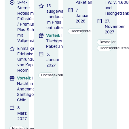
3-/4-
Paket an Bord
i. W. v. 1.608
15
Sterne-
und
7.
ausgewählte
Hotels mit
Tischgeträn
Januar
Landausflüge
Frühstück
2028
27.
im Preis
/ Premium-
November
enthalten
Plus-Schiff
Hochseekreuzfahrten
2027
mit
Vorteil
:
Inkl.
Vollpension
Tischgetränke-
Bestseller
Paket an Bord
Einmaliges
Hochseekreuzfah
Erlebnis:
5.
Umrundung
Januar
von Kap
2027
Hoorn
Hochseekreuzfahrten
Vorteil
:
Inkl. 1
Nacht in der
Andenmetropole
Santiago de
Chile
8.
März
2027
Hochseekreuzfahrten