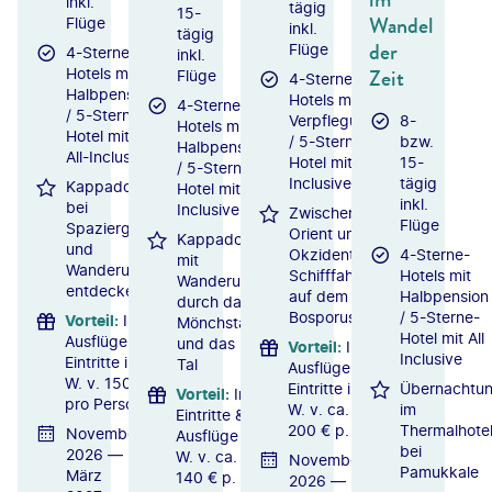
inkl.
tägig
15-
Wandel
Flüge
inkl.
tägig
der
Flüge
4-Sterne-
inkl.
Zeit
Hotels mit
Flüge
4-Sterne-
Halbpension
Hotels mit
4-Sterne-
/ 5-Sterne-
Verpflegung
8-
Hotels mit
Hotel mit
/ 5-Sterne-
bzw.
Halbpension
All-Inclusive
Hotel mit All
15-
/ 5-Sterne-
Inclusive
tägig
Kappadokien
Hotel mit All
inkl.
bei
Inclusive
Zwischen
Flüge
Spaziergängen
Orient und
Kappadokien
und
Okzident:
4-Sterne-
mit
Wanderungen
Schifffahrt
Hotels mit
Wanderungen
entdecken
auf dem
Halbpension
durch das
Bosporus
/ 5-Sterne-
Vorteil
:
Inkl.
Mönchstal
Hotel mit All
Ausflüge &
und das Rote
Vorteil
:
Inkl.
Inclusive
Eintritte i.
Tal
Ausflüge &
W. v. 150 €
Eintritte i.
Übernachtu
Vorteil
:
Inkl.
pro Person
W. v. ca.
im
Eintritte &
200 € p. P.
Thermalhote
November
Ausflüge i.
bei
2026 —
W. v. ca.
November
Pamukkale
März
140 € p. P.
2026 —