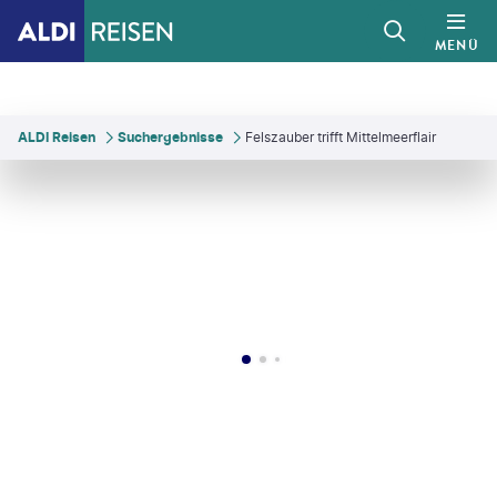
MENÜ
ALDI Reisen
Suchergebnisse
Felszauber trifft Mittelmeerflair
ovskyy-shutterstock
©
saiko3p-gty
©
Ender BAYINDIR-gty
©
mehmetcan