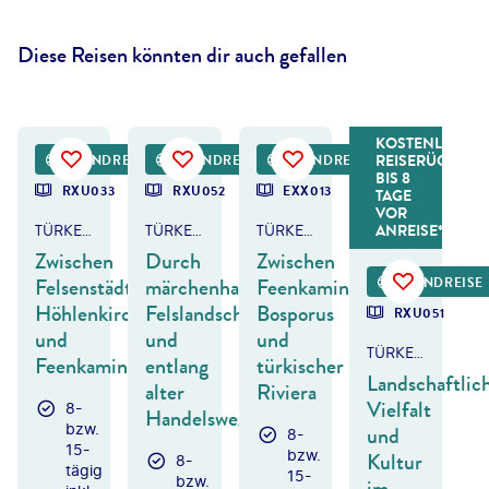
Diese Reisen könnten dir auch gefallen
KOSTENLOSER
©
anatols - gty
©
Andrew Mayovskyy-shutterstock
©
BONDART - gty
©
wildart - gty
REISERÜCKTRIT
RUNDREISE
RUNDREISE
RUNDREISE
BIS 8
RXU033
RXU052
EXX013
TAGE
VOR
ANREISE*
TÜRKEI - KAPPADOKIEN & TÜRKISCHE RIVIERA
TÜRKEI - KAPPADOKIEN
TÜRKEI - ISTANBUL, KAPPADOKIEN & ANTALYA
Zwischen
Durch
Zwischen
Felsenstädten,
märchenhafte
Feenkaminen,
RUNDREISE
Höhlenkirchen
Felslandschaften
Bosporus
RXU051
und
und
und
TÜRKEI - KAPPADOKIEN
Feenkaminen
entlang
türkischer
Landschaftlic
alter
Riviera
Vielfalt
8-
Handelswege
bzw.
und
8-
15-
bzw.
Kultur
8-
tägig
15-
bzw.
im