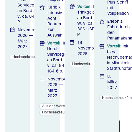
Plus-Schiff
Servicegebühr
Vorteil
:
Inkl.
Karibik
mit
an Bord i. W.
Trinkgelder
intensiv:
Vollpension
v. ca. 84 € p.
an Bord i.
Acht
Erlebnis:
P.
W. v. ca.
Routen
Fahrt durch
306 USD p.
zur
November
den
P.
Auswahl
2026 —
Panamakana
März
18.
Vorteil
:
Inkl.
Vorteil
:
Inkl.
2027
November
Hotel-
bzw.
2026
Servicegebühr
Nachüberna
Hochseekreuzfahrten
an Bord i. W.
in Miami mit
Hochseekreuzfahrten
v. ca. 84 bzw.
Stadtrundfah
164 € p. P.
8.
November
März
2026 —
2027
März
2027
Hochseekreuzfah
Aus der Werbung
Hochseekreuzfahrten
ZU
ZU
ZU
M
M
M