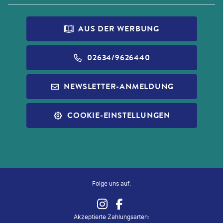
AIDA
HILFE & FAQ
IRLAND
IMPRESSUM
ALDI TALK
PRINCESS CRUISES
REISEVERSICHERUNG
AUS DER WERBUNG
DATENSCHUTZ
ALDI FOTO
NORWEGIAN CRUISE LINE
WIDERRUF VERSICHERUNGEN
BARRIEREFREIHEIT
ALDI GESCHENKGUTSCHEINE
02634/9626440
REISEFÜHRER
INFOS ZUR PAUSCHALREISE
ALDI MUSIC
NEWSLETTER-ANMELDUNG
SLEEP & FLY
REISECHECKLISTE
ALDI NORD
ALLE SERVICES
COOKIE-EINSTELLUNGEN
ALDI SÜD
ZUG ZUM FLUG
Folge uns auf:
Akzeptierte Zahlungsarten
: