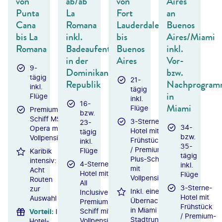
von
ab/ab
von
Aires
Punta
La
Fort
an
Cana
Romana
Lauderdale
Buenos
bis La
inkl.
bis
Aires/Miami
Romana
Badeaufenthalt
Buenos
inkl.
in der
Aires
Vor-
9-
Dominikanischen
bzw.
tägig
21-
Republik
Nachprogra
inkl.
tägig
in
Flüge
inkl.
16-
Miami
Flüge
Premium-
bzw.
Schiff MSC
3-Sterne-
23-
34-
Opera mit
Hotel mit
tägig
bzw.
Vollpension
Frühstück
inkl.
35-
/ Premium-
Flüge
Karibik
tägig
Plus-Schiff
intensiv:
4-Sterne-
inkl.
mit
Acht
Hotel mit
Flüge
Vollpension
Routen
All
3-Sterne-
zur
Inkl. eine
Inclusive /
Hotel mit
Auswahl
Übernachtung
Premium-
Frühstück
in Miami mit
Schiff mit
Vorteil
:
Inkl.
/ Premium-
Stadtrundfahrt
Vollpension
Hotel-