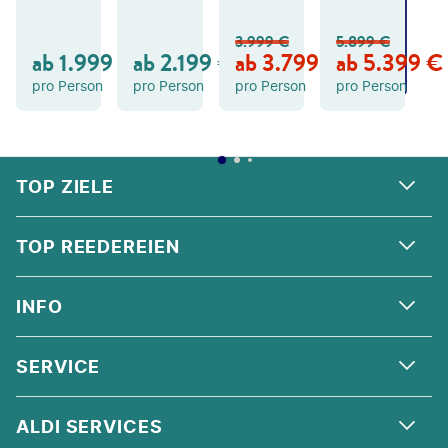
A
A
A
N
N
N
3.999
€
5.899
€
GE
GE
GE
ab
1.999
€
ab
2.199
€
ab
3.799
€
ab
5.399
€
B
B
B
OT
OT
OT
pro Person
pro Person
pro Person
pro Person
FOOTER
Footer navigation
TOP ZIELE
ALPEN
TOP REEDEREIEN
ANDALUSIEN
COSTA KREUZFAHRTEN
INFO
SKANDINAVIEN
MSC CRUISES
ORIENT
ÜBER UNS
SERVICE
CELEBRITY CRUISES
NORDSEE
QUALITÄT
HOLLAND AMERICA LINE
KONTAKT
ALDI SERVICES
KORSIKA
AGB