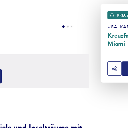
KREU
USA, KA
Kreuzfa
Miami
HOTE
iele und Inselträume mit