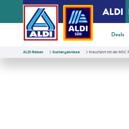
Deals
ALDI Reisen
Suchergebnisse
Kreuzfahrt mit der MSC 
onovo - gty
©
Parkol-gty