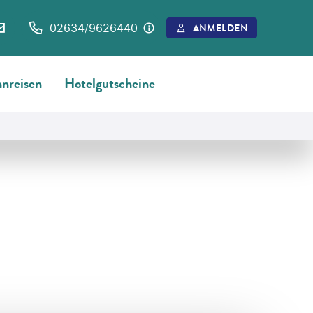
02634/9626440
ANMELDEN
nreisen
Hotelgutscheine
©
espiegle - gty