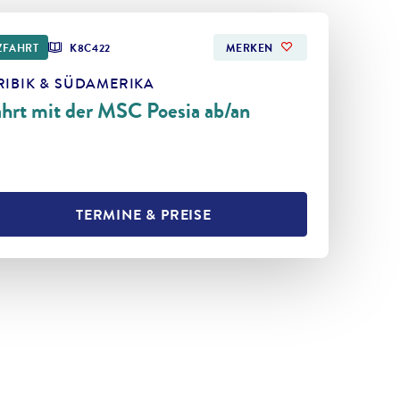
ZFAHRT
K8C422
MERKEN
RIBIK & SÜDAMERIKA
hrt mit der MSC Poesia ab/an
TERMINE & PREISE
L TEILEN