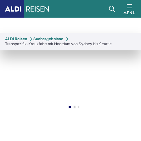
MENÜ
ALDI Reisen
Suchergebnisse
Transpazifik-Kreuzfahrt mit Noordam von Sydney bis Seattle
yBalasko-gty
©
FatCamera
©
filipefrazao - gty