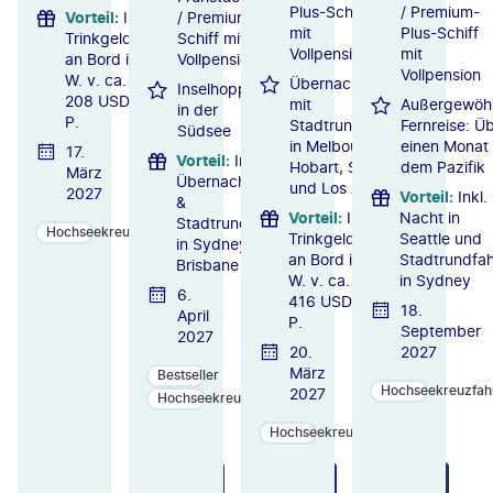
Plus-Schiff
/ Premium-
Vorteil
:
Inkl.
/ ​Premium-
mit
Plus-Schiff
Trinkgelder
Schiff mit
Vollpension
mit
an Bord i.
Vollpension
Vollpension
W. v. ca.
Übernachtungen
Inselhopping
208 USD p.
mit
Außergewöhn
in der
P.
Stadtrundfahrten
Fernreise: Ü
Südsee
in Melbourne,
einen Monat 
17.
Vorteil
:
Inkl.
Hobart, Sydney
dem Pazifik
März
Übernachtungen
und Los Angeles
2027
Vorteil
:
Inkl.
&
Vorteil
:
Inkl.
Nacht in
Stadtrundfahrten
Hochseekreuzfahrten
Trinkgelder
Seattle und
in Sydney und
an Bord i.
Stadtrundfah
Brisbane
W. v. ca.
in Sydney
6.
416 USD p.
18.
April
P.
September
2027
20.
2027
März
Bestseller
Hochseekreuzfah
2027
Hochseekreuzfahrten
Hochseekreuzfahrten
ZU
ZU
ZU