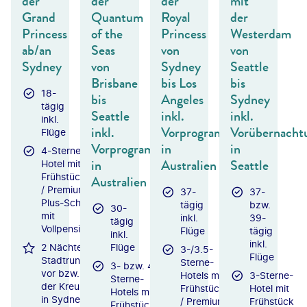
der
der
der
mit
Grand
Quantum
Royal
der
Princess
of the
Princess
Westerdam
ab/an
Seas
von
von
Sydney
von
Sydney
Seattle
Brisbane
bis Los
bis
18-
bis
Angeles
Sydney
tägig
Seattle
inkl.
inkl.
inkl.
inkl.
Vorprogramm
Vorübernacht
Flüge
Vorprogramm
in
in
4-Sterne-
in
Australien
Seattle
Hotel mit
Frühstück
Australien
/ Premium-
37-
37-
Plus-Schiff
tägig
bzw.
30-
mit
inkl.
39-
tägig
Vollpension
Flüge
tägig
inkl.
inkl.
2 Nächte und
Flüge
3-/3.5-
Flüge
Stadtrundfahrt
Sterne-
3- bzw. 4-
vor bzw. nach
Hotels mit
3-Sterne-
Sterne-
der Kreuzfahrt
Frühstück
Hotel mit
Hotels mit
in Sydney
/ Premium-
Frühstück
Frühstück