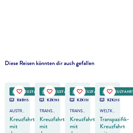
Diese Reisen könnten dir auch gefallen
©
Krittakorn
©
TriggerPhoto-gty
©
Shabdro Photo - gty
©
TIM FAIRCLOTH
KREUZFAHRT
KREUZFAHRT
KREUZFAHRT
KREUZFAHR
DEAL
K8B115
KZK193
KZK151
KZK213
AUSTRALIEN & SÜDSEE
TRANSPAZIFIK
TRANSPAZIFIK
WELTKREUZFAHRT
Kreuzfahrt
Kreuzfahrt
Kreuzfahrt
Transpazifik-
mit
mit
mit
Kreuzfahrt