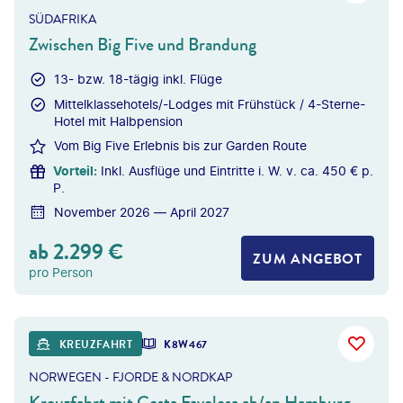
SÜDAFRIKA
Zwischen Big Five und Brandung
13- bzw. 18-tägig inkl. Flüge
Mittelklassehotels/-Lodges mit Frühstück / 4-Sterne-
Hotel mit Halbpension
Vom Big Five Erlebnis bis zur Garden Route
Vorteil
:
Inkl. Ausflüge und Eintritte i. W. v. ca. 450 € p.
P.
November 2026 — April 2027
ab
2.299
€
ZUM ANGEBOT
pro Person
©
Photofex - gty
KREUZFAHRT
K8W467
NORWEGEN - FJORDE & NORDKAP
Kreuzfahrt mit Costa Favolosa ab/an Hamburg