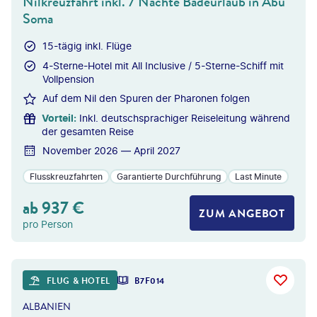
Nilkreuzfahrt inkl. 7 Nächte Badeurlaub in Abu
Soma
15-tägig inkl. Flüge
4-Sterne-Hotel mit All Inclusive / 5-Sterne-Schiff mit
Vollpension
Auf dem Nil den Spuren der Pharonen folgen
Vorteil
:
Inkl. deutschsprachiger Reiseleitung während
der gesamten Reise
November 2026 — April 2027
Flusskreuzfahrten
Garantierte Durchführung
Last Minute
ab
937
€
ZUM ANGEBOT
pro Person
©
dmbaker - gty
FLUG & HOTEL
B7F014
ALBANIEN