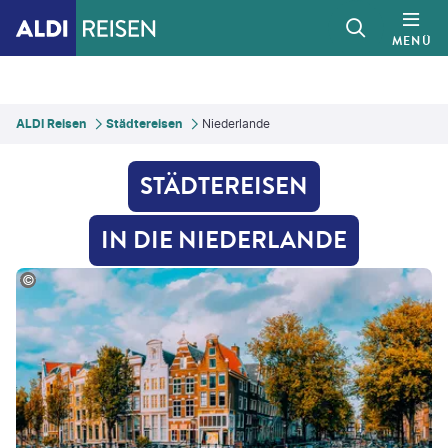
MENÜ
ALDI Reisen
Städtereisen
Niederlande
STÄDTEREISEN
IN DIE NIEDERLANDE
or Tichonow - gty