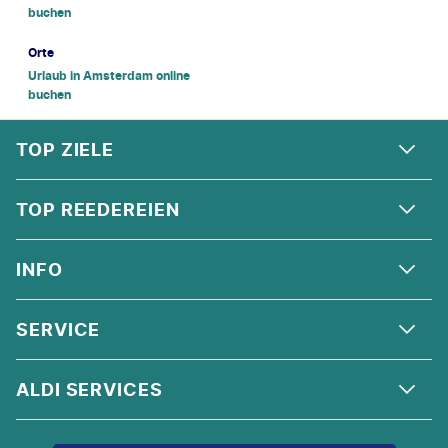
buchen
Orte
Urlaub in Amsterdam online
buchen
FOOTER
Footer navigation
TOP ZIELE
ALPEN
TOP REEDEREIEN
ANDALUSIEN
COSTA KREUZFAHRTEN
INFO
SKANDINAVIEN
MSC CRUISES
ORIENT
ÜBER UNS
SERVICE
CELEBRITY CRUISES
NORDSEE
QUALITÄT
HOLLAND AMERICA LINE
KONTAKT
ALDI SERVICES
KORSIKA
AGB
AIDA
HILFE & FAQ
IRLAND
IMPRESSUM
ALDI TALK