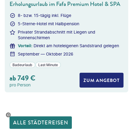
Erholungsurlaub im Fafa Premium Hotel & SPA
8- bzw. 15-tägig inkl. Flüge
5-Sterne-Hotel mit Halbpension
Privater Strandabschnitt mit Liegen und
Sonnenschirmen
Vorteil
:
Direkt am hoteleigenen Sandstrand gelegen
September — Oktober 2026
Badeurlaub
Last Minute
ab
749
€
ZUM ANGEBOT
pro Person
jacoblund-gty
ALLE STÄDTEREISEN