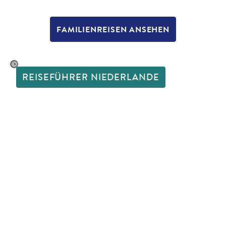
FAMILIENREISEN ANSEHEN
Brzozowska-gty
REISEFÜHRER NIEDERLANDE