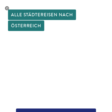
graphy-stock.adobe.com
ALLE STÄDTEREISEN NACH
ÖSTERREICH