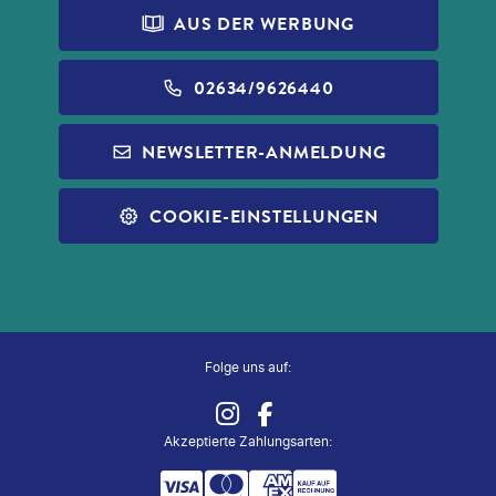
PRINCESS CRUISES
REISEVERSICHERUNG
AUS DER WERBUNG
DATENSCHUTZ
ALDI FOTO
NORWEGIAN CRUISE LINE
WIDERRUF VERSICHERUNGEN
BARRIEREFREIHEIT
ALDI GESCHENKGUTSCHEINE
02634/9626440
REISEFÜHRER
INFOS ZUR PAUSCHALREISE
ALDI MUSIC
NEWSLETTER-ANMELDUNG
SLEEP & FLY
REISECHECKLISTE
ALDI NORD
ALLE SERVICES
COOKIE-EINSTELLUNGEN
ALDI SÜD
ZUG ZUM FLUG
Folge uns auf:
Akzeptierte Zahlungsarten
: