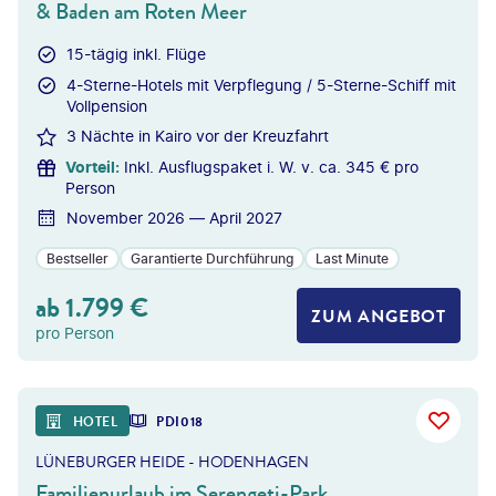
& Baden am Roten Meer
15-tägig inkl. Flüge
4-Sterne-Hotels mit Verpflegung / 5-Sterne-Schiff mit
Vollpension
3 Nächte in Kairo vor der Kreuzfahrt
Vorteil
:
Inkl. Ausflugspaket i. W. v. ca. 345 € pro
Person
November 2026 — April 2027
Bestseller
Garantierte Durchführung
Last Minute
ab
1.799
€
ZUM ANGEBOT
pro Person
HOTEL
PDI018
LÜNEBURGER HEIDE - HODENHAGEN
Familienurlaub im Serengeti-Park