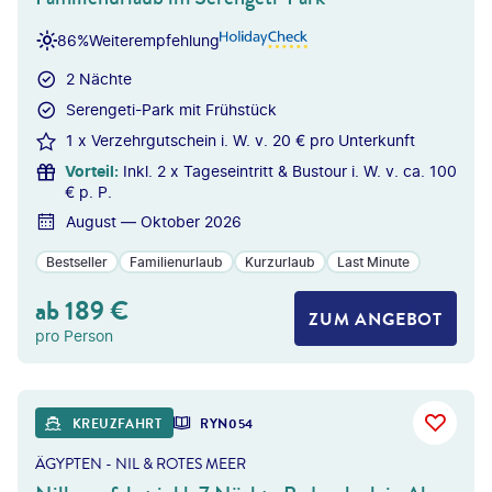
86%
Weiterempfehlung
2 Nächte
Serengeti-Park mit Frühstück
1 x Verzehrgutschein i. W. v. 20 € pro Unterkunft
Vorteil
:
Inkl. 2 x Tageseintritt & Bustour i. W. v. ca. 100
€ p. P.
August — Oktober 2026
Bestseller
Familienurlaub
Kurzurlaub
Last Minute
ab
189
€
ZUM ANGEBOT
pro Person
erxes Longhand - gty
KREUZFAHRT
RYN054
ÄGYPTEN - NIL & ROTES MEER