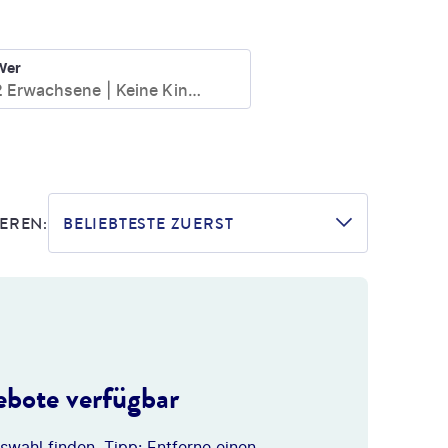
Wer
2 Erwachsene
Keine Kinder
EREN:
BELIEBTESTE ZUERST
bote verfügbar
swahl finden. Tipp: Entferne einen