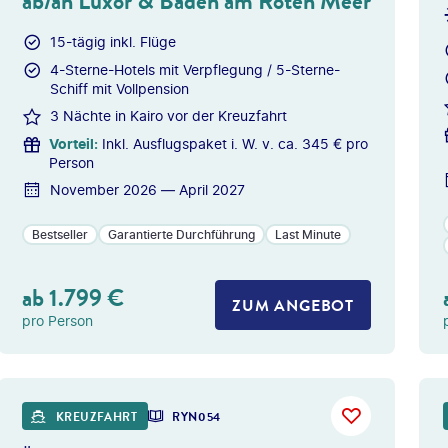
ab/an Luxor & Baden am Roten Meer
15-tägig inkl. Flüge
4-Sterne-Hotels mit Verpflegung / 5-Sterne-
Schiff mit Vollpension
3 Nächte in Kairo vor der Kreuzfahrt
Vorteil
:
Inkl. Ausflugspaket i. W. v. ca. 345 € pro
Person
November 2026 — April 2027
Bestseller
Garantierte Durchführung
Last Minute
ab
1.799
€
ZUM ANGEBOT
pro Person
s Longhand - gty
©
dmbaker -
KREUZFAHRT
RYN054