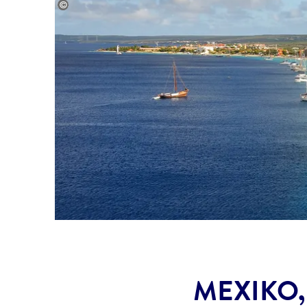
©René Sputh@stock.adobe.com
MEXIKO,