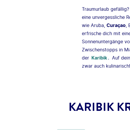
Traumurlaub gefällig?
eine unvergessliche R
wie Aruba,
Curaçao
,
erfrische dich mit ei
Sonnenuntergänge vom
Zwischenstopps in M
der
Karibik
. Auf dei
zwar auch kulinarisc
KARIBIK K