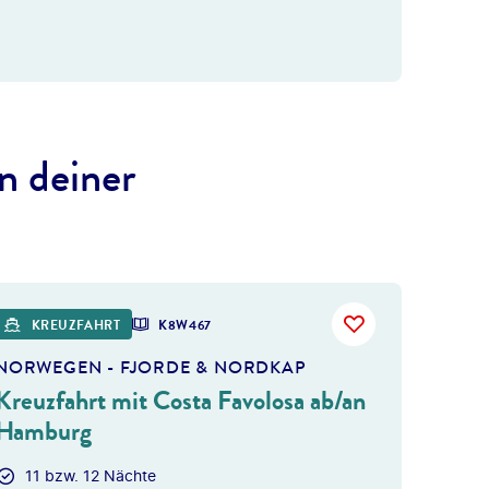
n deiner
 gty
KREUZFAHRT
K8W467
NORWEGEN - FJORDE & NORDKAP
Kreuzfahrt mit Costa Favolosa ab/an
Hamburg
11 bzw. 12 Nächte