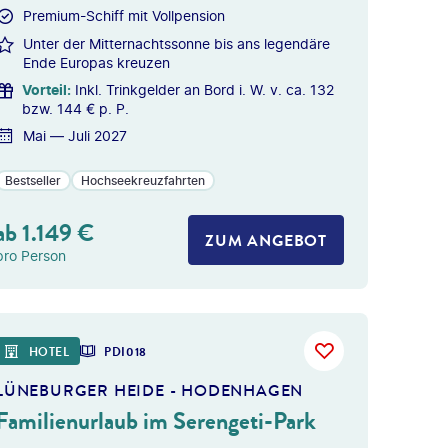
Premium-Schiff mit Vollpension
Unter der Mitternachtssonne bis ans legendäre
Ende Europas kreuzen
Vorteil
:
Inkl. Trinkgelder an Bord i. W. v. ca. 132
bzw. 144 € p. P.
Mai — Juli 2027
Bestseller
Hochseekreuzfahrten
ab
1.149
€
ZUM ANGEBOT
pro Person
HOTEL
PDI018
LÜNEBURGER HEIDE - HODENHAGEN
Familienurlaub im Serengeti-Park