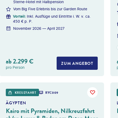
Sterne-Hotel mit Halbpension
Vom Big Five Erlebnis bis zur Garden Route
Vorteil
:
Inkl. Ausflüge und Eintritte i. W. v. ca.
450 € p. P.
November 2026 — April 2027
ab
2.299
€
ZUM ANGEBOT
pro Person
Givaga
KREUZFAHRT
RYC009
ÄGYPTEN
Kairo mit Pyramiden, Nilkreuzfahrt