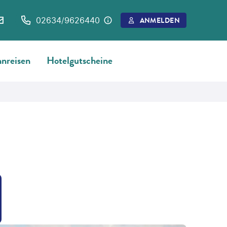
02634/9626440
ANMELDEN
nreisen
Hotelgutscheine