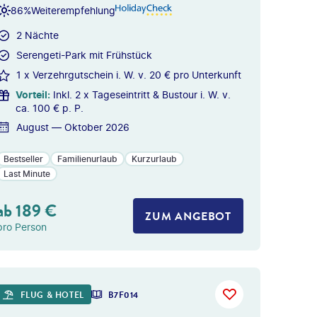
86%
Weiterempfehlung
2 Nächte
Serengeti-Park mit Frühstück
1 x Verzehrgutschein i. W. v. 20 € pro Unterkunft
Vorteil
:
Inkl. 2 x Tageseintritt & Bustour i. W. v.
ca. 100 € p. P.
August — Oktober 2026
Bestseller
Familienurlaub
Kurzurlaub
Last Minute
ab
189
€
ZUM ANGEBOT
pro Person
 gty
FLUG & HOTEL
B7F014