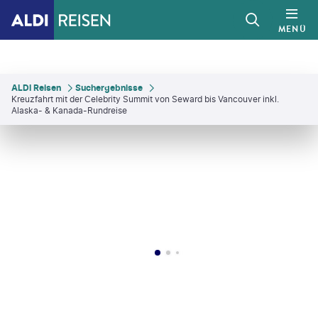
MENÜ
ALDI Reisen
Suchergebnisse
Kreuzfahrt mit der Celebrity Summit von Seward bis Vancouver inkl.
Alaska- & Kanada-Rundreise
ard McMillin
©
Cappan
©
muddymari - gty
©
Michel Verdure