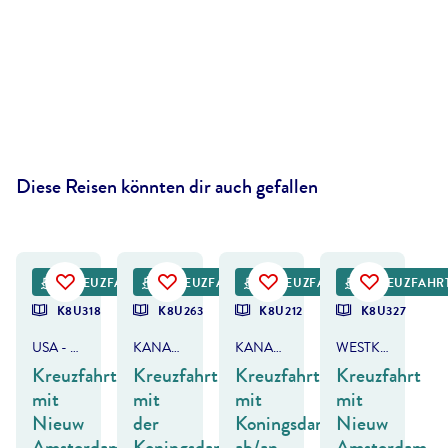
Diese Reisen könnten dir auch gefallen
©
BrianAJackson - gty
©
Gregory Cali - gty
KREUZFAHRT
KREUZFAHRT
KREUZFAHRT
KREUZFAHR
K8U318
K8U263
K8U212
K8U327
USA - ALASKA & KANADA
KANADA & ALASKA
KANADA & ALASKA
WESTKANADA & ALASKA
Kreuzfahrt
Kreuzfahrt
Kreuzfahrt
Kreuzfahrt
mit
mit
mit
mit
Nieuw
der
Koningsdam
Nieuw
Amsterdam
Koningsdam
ab/an
Amsterdam