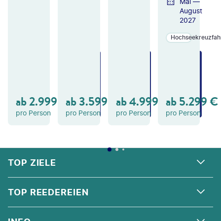
Mai —
August
2027
Hochseekreuzfah
ZU
ZU
ZU
M
M
M
A
A
A
N
N
N
GE
GE
GE
ab
2.999
€
ab
3.599
€
ab
4.999
€
ab
5.299
€
B
B
B
OT
OT
OT
pro Person
pro Person
pro Person
pro Person
FOOTER
Footer navigation
TOP ZIELE
ALPEN
TOP REEDEREIEN
ANDALUSIEN
COSTA KREUZFAHRTEN