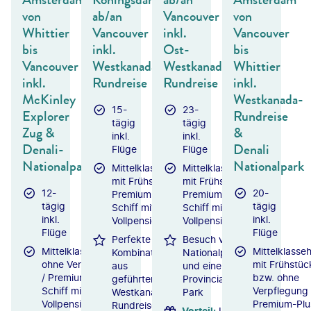
von
ab/an
Vancouver
von
Whittier
Vancouver
inkl.
Vancouver
bis
inkl.
Ost-
bis
Vancouver
Westkanada-
Westkanada-
Whittier
inkl.
Rundreise
Rundreise
inkl.
McKinley
Westkanada-
15-
23-
Explorer
Rundreise
tägig
tägig
Zug &
&
inkl.
inkl.
Denali-
Denali
Flüge
Flüge
Nationalpark
Nationalpark
Mittelklassehotels
Mittelklassehotels
mit Frühstück /
mit Frühstück /
12-
20-
Premium-Plus-
Premium-Plus-
tägig
tägig
Schiff mit
Schiff mit
inkl.
inkl.
Vollpension
Vollpension
Flüge
Flüge
Perfekte
Besuch von 4
Mittelklassehotels
Mittelklasseh
Kombination
Nationalparks
ohne Verpflegung
mit Frühstüc
aus
und einem
/ Premium-Plus-
bzw. ohne
geführter
Provincial
Schiff mit
Verpflegung 
Westkanada-
Park
Vollpension
Premium-Plu
Rundreise
Vorteil
:
Inkl.