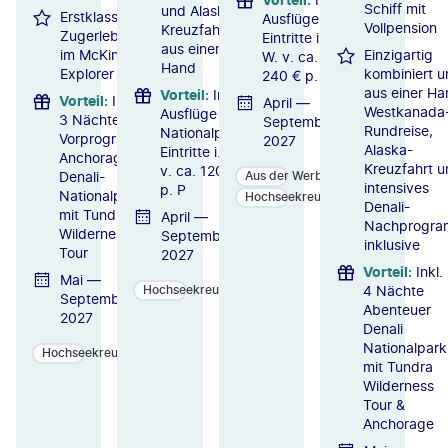
Schiff mit
und Alaska-
Erstklassiges
Ausflüge &
Vollpension
Kreuzfahrt
Zugerlebnis
Eintritte i.
aus einer
im McKinley
Einzigartig
W. v. ca.
Hand
Explorer
kombiniert u
240 € p. P.
aus einer Ha
Vorteil
:
Inkl.
Vorteil
:
Inkl.
April —
Westkanada
Ausflüge &
3 Nächte
September
Rundreise,
Nationalpark-
Vorprogramm
2027
Alaska-
Eintritte i. W.
Anchorage &
Kreuzfahrt u
v. ca. 120 €
Denali-
Aus der Werbung
intensives
p. P
Nationalpark
Hochseekreuzfahrten
Denali-
mit Tundra
April —
Nachprogr
Wilderness
September
inklusive
Tour
2027
Vorteil
:
Inkl.
Mai —
4 Nächte
Hochseekreuzfahrten
September
Abenteuer
2027
Denali
Nationalpark
Hochseekreuzfahrten
mit Tundra
Wilderness
Tour &
Anchorage