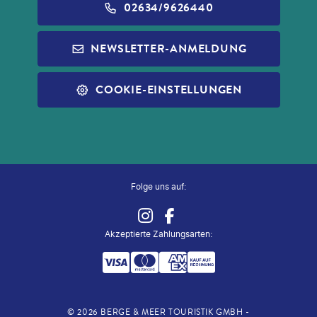
BARRIEREFREIHEIT
ALDI GESCHENKGUTSCHEINE
02634/9626440
REISEFÜHRER
INFOS ZUR PAUSCHALREISE
ALDI MUSIC
NEWSLETTER-ANMELDUNG
SLEEP & FLY
REISECHECKLISTE
ALDI NORD
ALLE SERVICES
COOKIE-EINSTELLUNGEN
ALDI SÜD
ZUG ZUM FLUG
Folge uns auf:
Akzeptierte Zahlungsarten
:
©
2026
BERGE & MEER TOURISTIK GMBH -