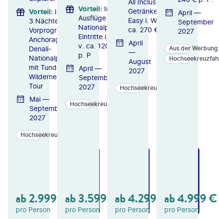
All Inclusive-
Vorteil
:
Inkl.
Getränkepaket
Vorteil
:
Inkl.
April —
Ausflüge &
Easy i. W. v.
3 Nächte
September
Nationalpark-
ca. 270 € p. P.
Vorprogramm
2027
Eintritte i. W.
Anchorage &
April
v. ca. 120 €
Denali-
Aus der Werbung
—
p. P
Nationalpark
Hochseekreuzfah
August
mit Tundra
April —
2027
Wilderness
September
Tour
2027
Hochseekreuzfahrten
Mai —
Hochseekreuzfahrten
September
2027
Hochseekreuzfahrten
ZU
ZU
ZU
M
M
M
A
A
A
N
N
N
GE
GE
GE
ab
2.999
€
ab
3.599
€
ab
4.299
€
ab
4.999
€
B
B
B
OT
OT
OT
pro Person
pro Person
pro Person
pro Person