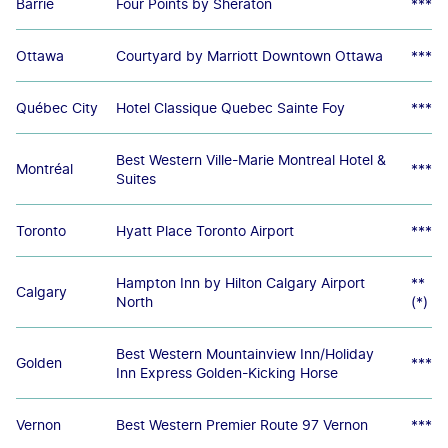
Barrie
Four Points by Sheraton
***
Ottawa
Courtyard by Marriott Downtown Ottawa
***
Québec City
Hotel Classique Quebec Sainte Foy
***
Best Western Ville-Marie Montreal Hotel &
Montréal
***
Suites
Toronto
Hyatt Place Toronto Airport
***
Hampton Inn by Hilton Calgary Airport
**
Calgary
North
(*)
Best Western Mountainview Inn/Holiday
Golden
***
Inn Express Golden-Kicking Horse
Vernon
Best Western Premier Route 97 Vernon
***