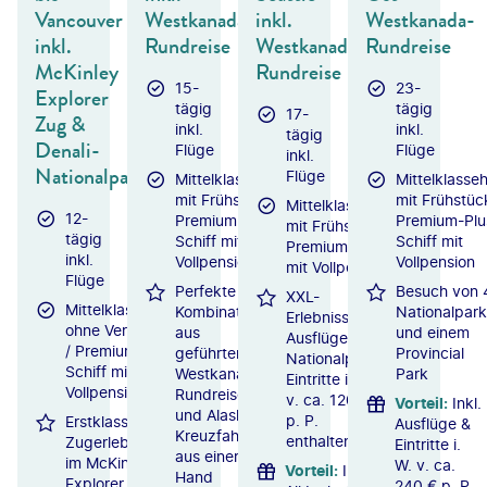
Vancouver
Westkanada-
inkl.
Westkanada-
inkl.
Rundreise
Westkanada-
Rundreise
McKinley
Rundreise
15-
23-
Explorer
tägig
tägig
17-
Zug &
inkl.
inkl.
tägig
Denali-
Flüge
Flüge
inkl.
Nationalpark
Flüge
Mittelklassehotels
Mittelklasseh
mit Frühstück /
mit Frühstüc
Mittelklassehotels
12-
Premium-Plus-
Premium-Plu
mit Frühstück /
tägig
Schiff mit
Schiff mit
Premium-Schiff
inkl.
Vollpension
Vollpension
mit Vollpension
Flüge
Perfekte
Besuch von 
XXL-
Mittelklassehotels
Kombination
Nationalpark
Erlebnisse:
ohne Verpflegung
aus
und einem
Ausflüge &
/ Premium-Plus-
geführter
Provincial
Nationalpark-
Schiff mit
Westkanada-
Park
Eintritte i. W.
Vollpension
Rundreise
v. ca. 120 €
Vorteil
:
Inkl.
und Alaska-
p. P.
Erstklassiges
Ausflüge &
Kreuzfahrt
enthalten
Zugerlebnis
Eintritte i.
aus einer
im McKinley
W. v. ca.
Vorteil
:
Inkl.
Hand
Explorer
240 € p. P.