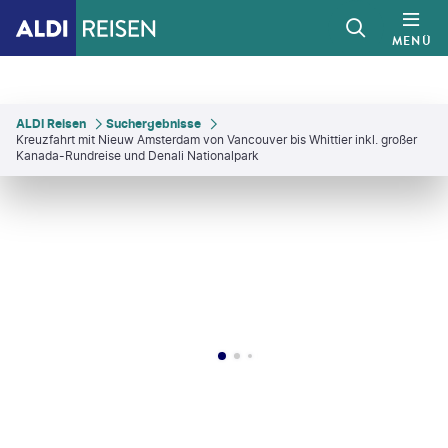
MENÜ
ALDI Reisen
Suchergebnisse
Kreuzfahrt mit Nieuw Amsterdam von Vancouver bis Whittier inkl. großer
Kanada-Rundreise und Denali Nationalpark
©
Elijah-Lovkoff - gty
©
diegograndi