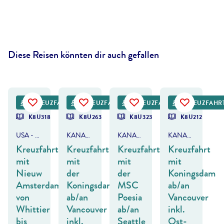
Diese Reisen könnten dir auch gefallen
©
BrianAJackson - gty
©
balberts-gty
KREUZFAHRT
KREUZFAHRT
KREUZFAHRT
KREUZFAHR
K8U318
K8U263
K8U323
K8U212
USA - ALASKA & KANADA
KANADA & ALASKA
KANADA & ALASKA
KANADA & ALASKA
Kreuzfahrt
Kreuzfahrt
Kreuzfahrt
Kreuzfahrt
mit
mit
mit
mit
Nieuw
der
der
Koningsdam
Amsterdam
Koningsdam
MSC
ab/an
von
ab/an
Poesia
Vancouver
Whittier
Vancouver
ab/an
inkl.
bis
inkl.
Seattle
Ost-