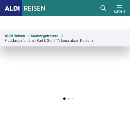
MENÜ
ALDI Reisen
Suchergebnisse
Flusskreuzfahrt mit Rad & Schiff Arkona ab/an Koblenz
-Tom - gty
©
Daxiao Productions
©
Boat-Bike Tours
©
querbeet-gty