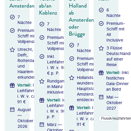
Amsterdam
ab/an
Holland
6
Koblenz
ab
Nächte
7
Amsterdam
Nächte
Premium-
7
oder
Schiff mit
Nächte
Premium-
Brügge
All
Schiff mit
Premium-
Inclusive
Vollpension
Schiff mit
7
3 Flüsse
Vollpension
Utrecht,
Nächte
Deutschland
Delft,
Inkl.
Premium-
auf einer
Rotterdam
Leihfahrrad
Schiff mit
Reise
und
i. W. v. 98
Vollpension
Haarlem
Vorteil
:
Inkl.
€ p. P.
erkunden
Hollands
festliches
Rundgang
wunderschöne
Gala-Dinner
Vorteil
:
Inkl.
in Mainz
Hauptstadt
an Bord
Leihfahrrad
inklusive
Amsterdam
i. W. v. ca.
Mai —
entdecken
Vorteil
:
Inkl.
91 €
Oktober
Leihfahrrad
Vorteil
:
Inkl.
2027
August
i. W. v. 98 €
Leihfahrrad
—
p. P.
i. W. v. ca.
Flusskreuzfahrte
Oktober
91 €
März —
2026
Oktober