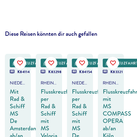
Diese Reisen könnten dir auch gefallen
rzozowska - gty
©
Boat Bike Tours
©
Brzozowska - gty
©
Mark22 - gty
KREUZFAHRT
FRÜHBUCHER-VORTEIL
KREUZFAHRT
KREUZFAHRT
KREUZFAHR
K84114
K83298
K84154
K83321
NIEDERLANDE - SÜDROUTE
RHEIN & MOSEL
NIEDERLANDE & BELGIEN
RHEIN, MOSEL & SAAR
Mit
Flusskreuzfahrt
Flusskreuzfahrt
Flusskreuzfah
Rad &
per
per
mit
Schiff
Rad &
Rad &
MS
MS
Schiff
Schiff
COMPASS
De
mit
mit
OPERA
Amsterdam
MS
MS
ab/an
ab/an
Veloria
De
Köln