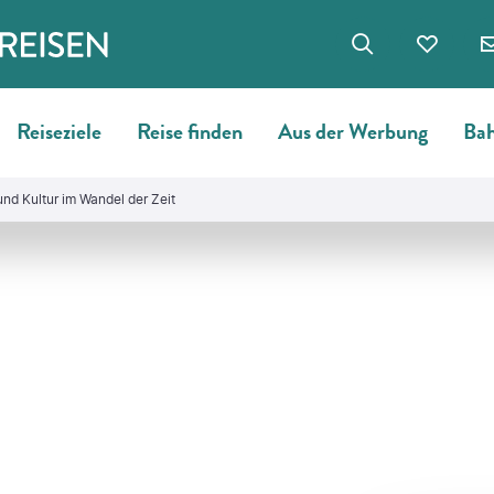
Reiseziele
Reise finden
Aus der Werbung
Bah
und Kultur im Wandel der Zeit
©
saiko3p-gty