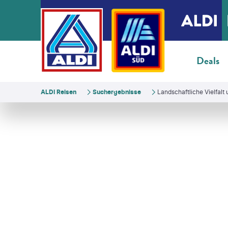
Deals
ALDI Reisen
Suchergebnisse
Landschaftliche Vielfalt 
ldart - gty
©
Andrew Mayovskyy-shutterstock