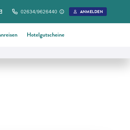
02634/9626440
ANMELDEN
nreisen
Hotelgutscheine