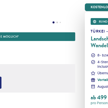
KOSTENLOS
RUND
TÜRKEI 
SE MÖGLICH*
Landsch
Wandel 
8- bzw
4-Ster
Inclus
Überna
Vortei
Augus
ab
499
pro Person