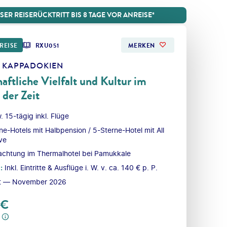
ER REISERÜCKTRITT BIS 8 TAGE VOR ANREISE*
REISE
RXU051
MERKEN
- KAPPADOKIEN
aftliche Vielfalt und Kultur im
der Zeit
. 15-tägig inkl. Flüge
ne-Hotels mit Halbpension / 5-Sterne-Hotel mit All
ive
chtung im Thermalhotel bei Pamukkale
l
:
Inkl. Eintritte & Ausflüge i. W. v. ca. 140 € p. P.
t — November 2026
€