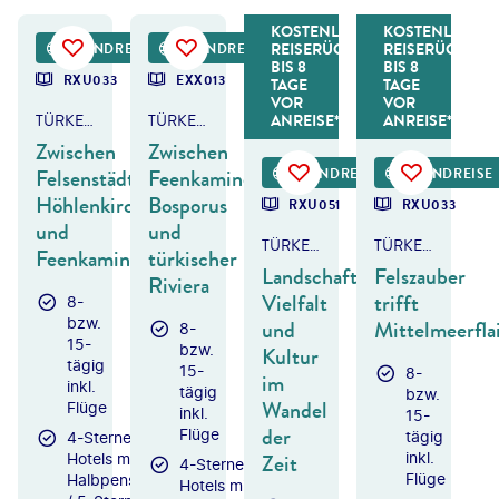
KOSTENLOSER
KOSTENLOSER
©
anatols - gty
©
BONDART - gty
©
wildart - gty
©
Andrew Mayovskyy-shutterstock
REISERÜCKTRITT
REISERÜCKTRIT
RUNDREISE
RUNDREISE
BIS 8
BIS 8
RXU033
EXX013
TAGE
TAGE
VOR
VOR
ANREISE*
ANREISE*
TÜRKEI - KAPPADOKIEN & TÜRKISCHE RIVIERA
TÜRKEI - ISTANBUL, KAPPADOKIEN & ANTALYA
Zwischen
Zwischen
Felsenstädten,
Feenkaminen,
RUNDREISE
RUNDREISE
Höhlenkirchen
Bosporus
RXU051
RXU033
und
und
TÜRKEI - KAPPADOKIEN
TÜRKEI - KAPPADOKIEN
Feenkaminen
türkischer
Landschaftliche
Felszauber
Riviera
Vielfalt
trifft
8-
bzw.
und
Mittelmeerfla
8-
15-
bzw.
Kultur
tägig
15-
8-
im
inkl.
tägig
bzw.
Wandel
Flüge
inkl.
15-
der
Flüge
tägig
4-Sterne-
Zeit
inkl.
Hotels mit
4-Sterne-
Flüge
Halbpension
Hotels mit