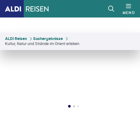
MENÜ
ALDI Reisen
Suchergebnisse
Kultur, Natur und Strände im Orient erleben
tonov - gty
©
Siarhei Khaletski - gty
©
BONDART - gty