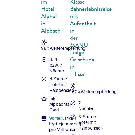
im
Klasse
Hotel
Bahnerlebnisreise
Alphof
mit
in
Aufenthalt
Alpbach
in
der
MANU
98%
Weiterempfehlung
Lodge
Grischuna
3, 4
in
bzw. 7
Nächte
Filisur
4-Sterne-
Hotel mit
Halbpension
100%
Weiterempfehlung
Inkl.
7
Alpbachtal
Nächte
Card
3-Sterne-
Vorteil
:
Inkl. 1
Hotel mit
Hydrojetmassage
Halbpension
pro Vollzahler