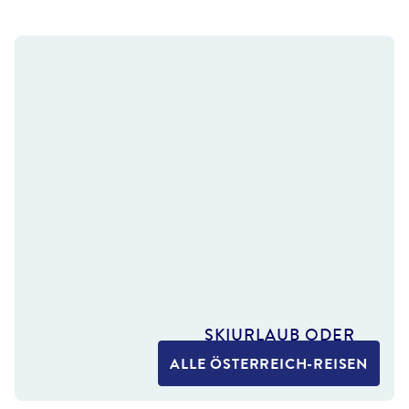
SKIURLAUB ODER
WINTERWANDERN –
ALLE ÖSTERREICH-REISEN
DU ENTSCHEIDEST
Winter aktiv erleben