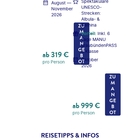
Spektakuläre
August —
UNESCO-
November
Strecken:
2026
Albula- &
ZU
Bernina
M
Vorteil
:
Inkl. 6
A
Tage MANU
N
graubündenPASS
GE
1. Klasse
ab
319
€
B
Oktober
OT
pro Person
2026
ZU
M
A
N
GE
ab
999
€
B
OT
pro Person
REISETIPPS & INFOS