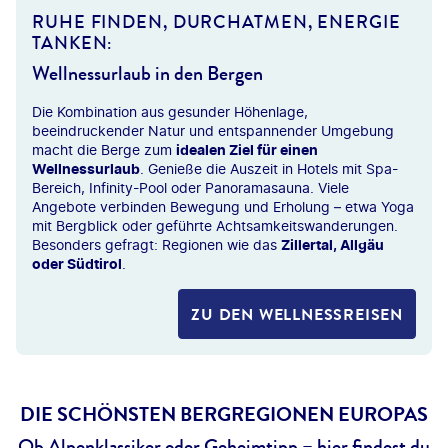
hristian Schwier
RUHE FINDEN, DURCHATMEN, ENERGIE
TANKEN:
Wellnessurlaub in den Bergen
Die Kombination aus gesunder Höhenlage,
beeindruckender Natur und entspannender Umgebung
macht die Berge zum
idealen Ziel für einen
Wellnessurlaub
. Genieße die Auszeit in Hotels mit Spa-
Bereich, Infinity-Pool oder Panoramasauna. Viele
Angebote verbinden Bewegung und Erholung – etwa Yoga
mit Bergblick oder geführte Achtsamkeitswanderungen.
Besonders gefragt: Regionen wie das
Zillertal, Allgäu
oder Südtirol
.
ZU DEN WELLNESSREISEN
DIE SCHÖNSTEN BERGREGIONEN EUROPAS
Ob Alpenklassiker oder Geheimtipp – hier findest du