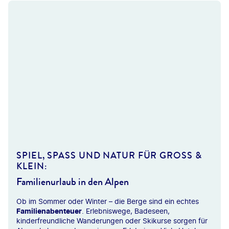
Skiurlaub &
Winterabenteuer
Wenn die Berge weiß
werden, beginnt für
Wintersportler die schönste
Zeit des Jahres. Ob
Skifahren, Snowboarden
oder Rodeln
– die Alpen bieten perfekte
Bedingungen für Einsteiger
wie Profis. Moderne
Skigebiete
in Österreich,
der Schweiz oder Südtirol
überzeugen mit
Halfpoint - gty
SPIEL, SPASS UND NATUR FÜR GROSS & KL
Schneesicherheit,
EIN:
Familienfreundlichkeit und
Après-Ski-Angeboten für
Familienurlaub in den Alpen
jeden Geschmack. Viele
Hotels liegen direkt an der
Ob im Sommer oder Winter – die Berge sind ein echtes
Piste oder bieten
Familienabenteuer
. Erlebniswege, Badeseen,
komfortablen Skishuttle.
kinderfreundliche Wanderungen oder Skikurse sorgen für