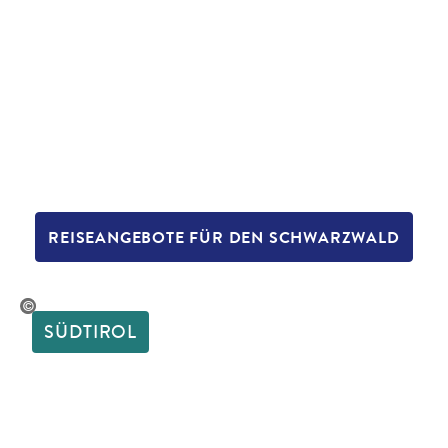
REISEANGEBOTE FÜR DEN SCHWARZWALD
_Slobodeniuk - gty
SÜDTIROL