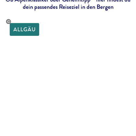
dein passendes Reiseziel in den Bergen
monDannhauer-gty
ALLGÄU