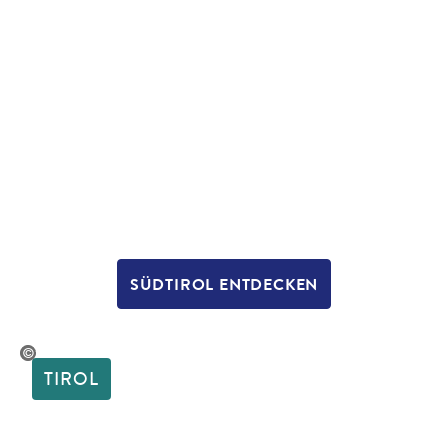
SÜDTIROL ENTDECKEN
lena Schweitzer
TIROL