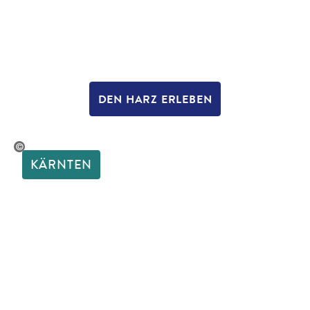
DEN HARZ ERLEBEN
dworschak - gty
KÄRNTEN