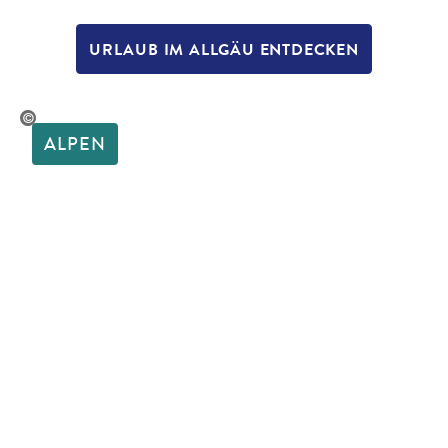
URLAUB IM ALLGÄU ENTDECKEN
raphy - stock.adobe.com
ALPEN