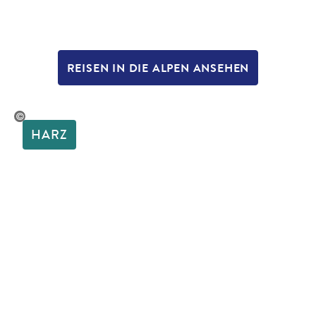
REISEN IN DIE ALPEN ANSEHEN
FotoGrafas-gty
HARZ