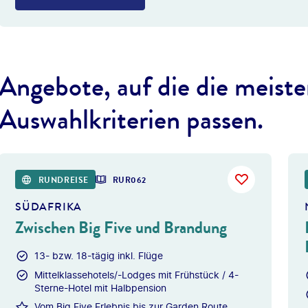
Angebote, auf die die meiste
Auswahlkriterien passen.
©
Photofex -
RUNDREISE
RUR062
SÜDAFRIKA
Zwischen Big Five und Brandung
13- bzw. 18-tägig inkl. Flüge
Mittelklassehotels/-Lodges mit Frühstück / 4-
Sterne-Hotel mit Halbpension
Vom Big Five Erlebnis bis zur Garden Route