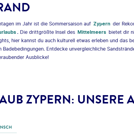
RAND
ntagen im Jahr ist die Sommersaison auf
Zypern
der Reko
urlaubs
.
Die drittgrößte Insel des
Mittelmeers
bietet dir n
ights, hier kannst du auch kulturell etwas erleben und das b
n Badebedingungen. Entdecke unvergleichliche Sandstrände
eraubender Ausblicke!
AUB ZYPERN: UNSERE 
UNSCH