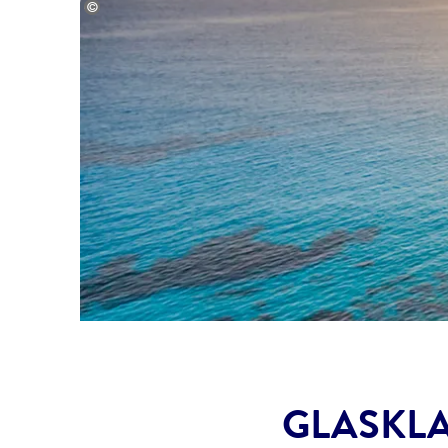
©olezzo-stock.adobe.com
GLASKLA