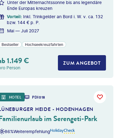
Unter der Mitternachtssonne bis ans legendäre
Ende Europas kreuzen
Vorteil
:
Inkl. Trinkgelder an Bord i. W. v. ca. 132
bzw. 144 € p. P.
Mai — Juli 2027
Bestseller
Hochseekreuzfahrten
ab
1.149
€
ZUM ANGEBOT
pro Person
HOTEL
PDI018
LÜNEBURGER HEIDE - HODENHAGEN
Familienurlaub im Serengeti-Park
86%
Weiterempfehlung