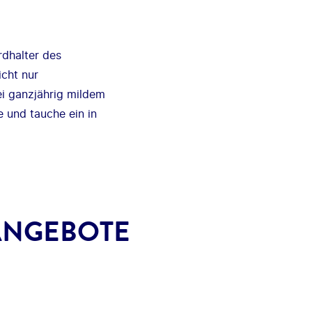
rdhalter des
icht nur
ei ganzjährig mildem
 und tauche ein in
ANGEBOTE