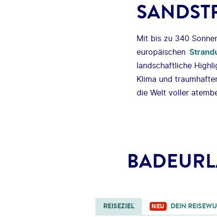
SANDST
Mit bis zu 340 Sonne
europäischen
Strand
landschaftliche Highl
Klima und traumhafte
die Welt voller atemb
BADEURL
REISEZIEL
DEIN REISEW
NEU