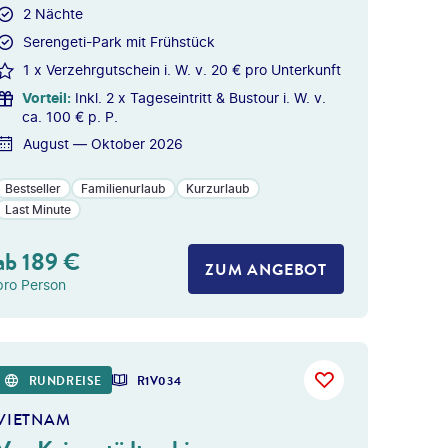
2 Nächte
Serengeti-Park mit Frühstück
1 x Verzehrgutschein i. W. v. 20 € pro Unterkunft
Vorteil
:
Inkl. 2 x Tageseintritt & Bustour i. W. v.
ca. 100 € p. P.
August — Oktober 2026
Bestseller
Familienurlaub
Kurzurlaub
Last Minute
ab
189
€
ZUM ANGEBOT
pro Person
y - gty
RUNDREISE
R1V034
VIETNAM