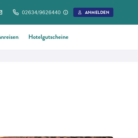
02634/9626440
ANMELDEN
nreisen
Hotelgutscheine