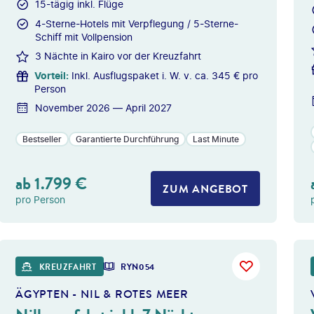
15-tägig inkl. Flüge
4-Sterne-Hotels mit Verpflegung / 5-Sterne-
Schiff mit Vollpension
3 Nächte in Kairo vor der Kreuzfahrt
Vorteil
:
Inkl. Ausflugspaket i. W. v. ca. 345 € pro
Person
November 2026 — April 2027
Bestseller
Garantierte Durchführung
Last Minute
ab
1.799
€
ZUM ANGEBOT
pro Person
s Longhand - gty
©
Martin Pudd
KREUZFAHRT
RYN054
ÄGYPTEN - NIL & ROTES MEER