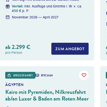
Vorteil
:
Inkl. Ausflüge und Eintritte i. W. v. ca.
450 € p. P.
November 2026 — April 2027
ab
2.299
€
ZUM ANGEBOT
pro Person
Givaga
KREUZFAHRT
RYC009
ÄGYPTEN
Kairo mit Pyramiden, Nilkreuzfahrt
ab/an Luxor & Baden am Roten Meer